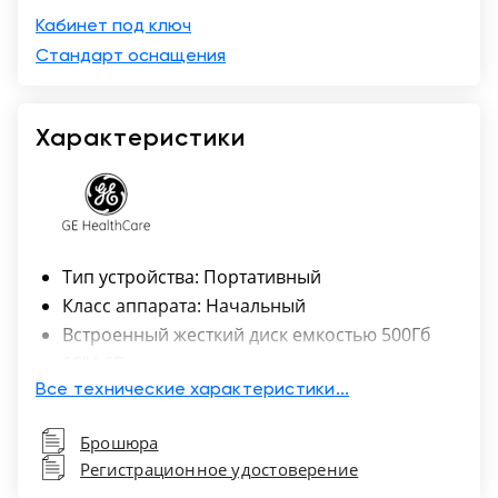
Кабинет под ключ
Стандарт оснащения
Характеристики
Тип устройства: Портативный
Класс аппарата: Начальный
Встроенный жесткий диск емкостью 500Гб
15" LCD-монитор высокого разрешения
Встроенные динамики
Все технические характеристики...
Вес: 5 кг
Брошюра
Регистрационное удостоверение