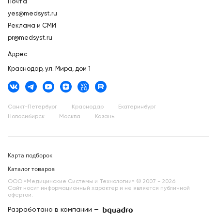
Почта
yes@medsyst.ru
Реклама и СМИ
pr@medsyst.ru
Адрес
Краснодар,
ул. Мира, дом 1
Санкт-Петербург
Краснодар
Екатеринбург
Новосибирск
Москва
Казань
Карта подборок
Каталог товаров
ООО «Медицинские Системы и Технологии» © 2007 - 2026.
Сайт носит информационный характер и не является публичной
офертой.
Разработано в компании —
dev