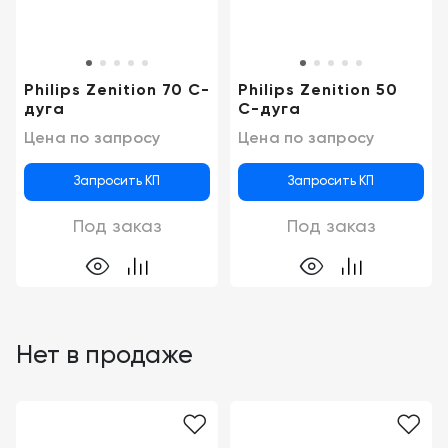
Консалтинг
Демозалы
Trade-
in
Доставка
Philips Zenition 70 C-
Philips Zenition 50
и
дуга
С-дуга
оплата
Цена по запросу
Цена по запросу
Карьера
Запросить КП
Запросить КП
Отзывы
Под заказ
Под заказ
о
товарах
Контакты
Нет в продаже
8
(800)
500-
90-
93