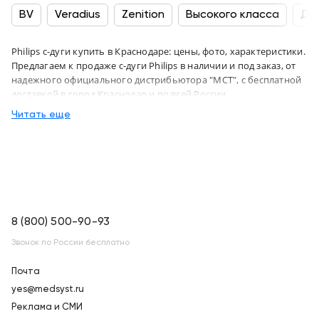
BV
Veradius
Zenition
Высокого класса
Для
Philips с-дуги купить в Краснодаре: цены, фото, характеристики.
Предлагаем к продаже с-дуги Philips в наличии и под заказ, от
надежного официального дистрибьютора "МСТ", с бесплатной
доставкой в город Краснодар и по всей России
Читать еще
8 (800) 500-90-93
Звонок по России бесплатно
Почта
yes@medsyst.ru
Реклама и СМИ