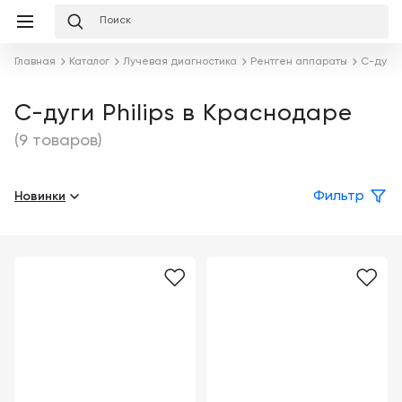
Избранное
Сравнение
Корзина
слуги
Главная
Каталог
Лучевая диагностика
Рентген аппараты
С-дуги
равнение
Корзина
Лизинг
Клиника
С-дуги Philips в Краснодаре
под
(9 товаров)
ключ
Льготное
Готовый
кредитование
кабинет
под
Новинки
Фильтр
ваш
Сервисное
запрос
Подробнее
обслуживание
Обучение
Каталог
Цифровизация
О
медицинского
компании
бизнеса
Услуги