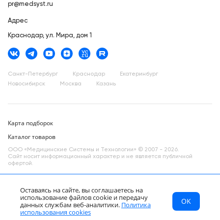
pr@medsyst.ru
Адрес
Краснодар,
ул. Мира, дом 1
Санкт-Петербург
Краснодар
Екатеринбург
Новосибирск
Москва
Казань
Карта подборок
Каталог товаров
ООО «Медицинские Системы и Технологии» © 2007 - 2026.
Сайт носит информационный характер и не является публичной
офертой.
Разработано в компании —
dev
Оставаясь на сайте, вы соглашаетесь на
использование файлов cookie и передачу
OK
МСТ
Каталог
Главная
данных службам веб-аналитики.
Политика
RU
использования cookies