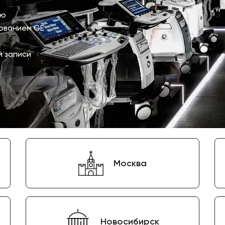
ую
ованием GE
й записи
Москва
Новосибирск