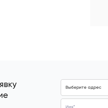
явку
Выберите адрес
ие
Имя*