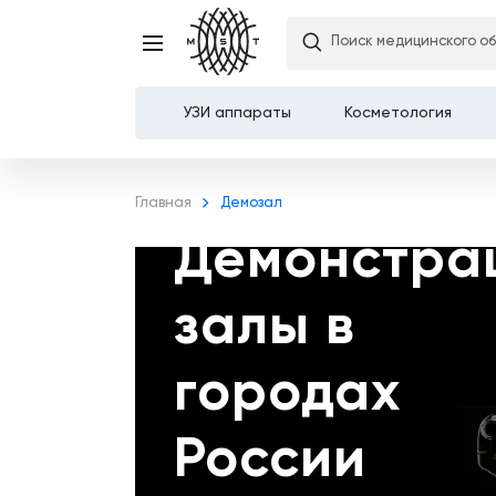
Поиск медицинского о
УЗИ аппараты
Косметология
Каталог
Главная
Демозал
О компании
Демонстра
Услуги
залы в
Демозалы
городах
Доставка и оплата
России
Карьера