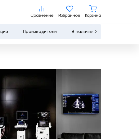
Сравнение
Избранное
Корзина
Сравнение
Избранное
Корзина
кции
Производители
В наличии
Контакты
Услуги
Лизинг
Льготное
кредитование
Сервисное
обслуживание
Обучение