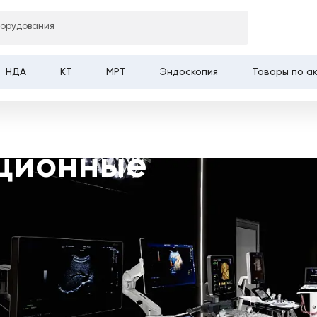
борудования
НДА
КТ
МРТ
Эндоскопия
Товары по а
ционные