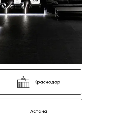
Цифровизация
медицинского
бизнеса
Консалтинг
Trade-
in
Краснодар
Астана