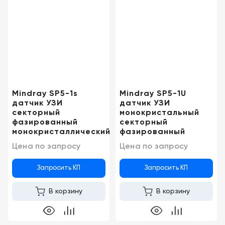
Консалтинг
Демозалы
Trade-
in
Доставка
и
оплата
Карьера
Mindray SP5-1s
Mindray SP5-1U
датчик УЗИ
датчик УЗИ
Отзывы
секторный
монокристальный
фазированный
секторный
о
монокристаллический
фазированный
товарах
Цена по запросу
Цена по запросу
Контакты
Запросить КП
Запросить КП
8
В корзину
В корзину
(800)
500-
90-
93