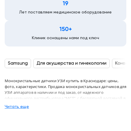
19
Лет поставляем медицинское оборудование
150+
Клиник оснащены нами под ключ
Samsung
Для акушерства и гинекологии
Конвек
Монокристальные датчики УЗИ купить в Краснодаре: цены,
фото, характеристики. Продажа монокристальных датчиков для
УЗИ аппаратов в наличии и под заказ, от надежного
официального дистрибьютора "МСТ", с бесплатной доставкой в
город Краснодар и по всей России
Читать еще