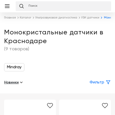
Избранное
Сравнение
Корзина
слуги
Главная
Каталог
Ультразвуковая диагностика
УЗИ датчики
Монокр
равнение
Корзина
Лизинг
Клиника
Монокристальные датчики в
под
Краснодаре
ключ
Льготное
Готовый
кредитование
(9 товаров)
кабинет
под
ваш
Сервисное
запрос
Подробнее
обслуживание
Mindray
Обучение
Каталог
Новинки
Фильтр
Цифровизация
О
медицинского
компании
бизнеса
Услуги