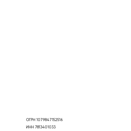
ОГРН 1079847152516
ИНН 7813401033