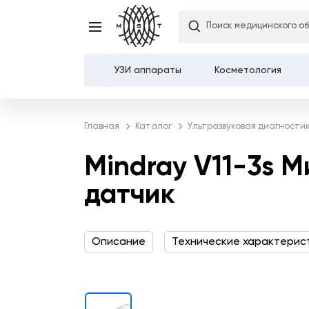
Mindray V11-3s Микрок
Поиск медицинского о
датчик
УЗИ аппараты
Косметология
Каталог
Главная
Каталог
Ультразвуковая диагности
О компании
Mindray V11-3s 
Услуги
датчик
Демозалы
Описание
Технические характерис
Доставка и оплата
Карьера