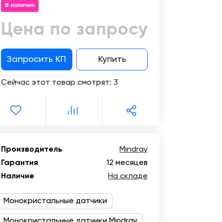
Цифровизация
В наличии
медицинского
бизнеса
Цена по запросу
Консалтинг
Запросить КП
Купить
Trade-
Сейчас этот товар смотрят:
3
in
Производитель
Mindray
Гарантия
12 месяцев
Наличие
На складе
Монокристальные датчики
Монокристальные датчики Mindray