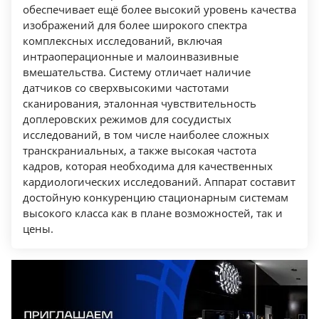
обеспечивает ещё более высокий уровень качества
сканировании из архива
изображений для более широкого спектра
База данных пациентов
комплексных исследований, включая
Настраиваемый пользовательский
интраоперационные и малоинвазивные
интерфейс
вмешательства. Систему отличает наличие
датчиков со сверхвысокими частотами
Полный пакет измерений и вычислений,
сканирования, эталонная чувствительность
включая автоизмерения в спектральном
доплеровских режимов для сосудистых
допплере, сосудистые, кардиологические
исследований, в том числе наиболее сложных
вычисления, акушерские вычисления и
транскраниальных, а также высокая частота
таблицы, графики развития плода,
кадров, которая необходима для качественных
многоплодную беременность, скелетно-
кардиологических исследований. Аппарат составит
достойную конкуренцию стационарным системам
мышечные исследования и дисплазию
высокого класса как в плане возможностей, так и
бедра, гинекологические, урологические
цены.
вычисления, поверхностные органы
CMM и AMM - Цветной М-режим и
Анатомический М-режим
Report Writer - редактор отчетов
Стандартные режимы сканирования: В-