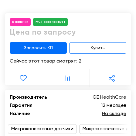
Консалтинг
Демозалы
Trade-
in
В наличии
МСТ рекомендует
Доставка
и
Цена по запросу
оплата
Запросить КП
Купить
Карьера
Сейчас этот товар смотрят:
2
Отзывы
о
товарах
Контакты
Производитель
GE HealthCare
Гарантия
12 месяцев
8
Наличие
На складе
(800)
500-
90-
Микроконвексные датчики
Микроконвексные датч
93