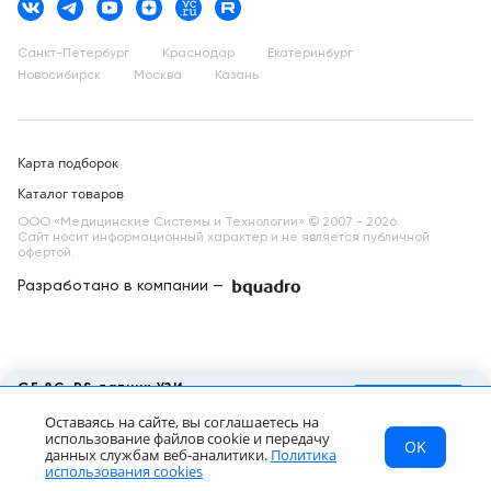
Санкт-Петербург
Краснодар
Екатеринбург
Новосибирск
Москва
Казань
Карта подборок
Каталог товаров
ООО «Медицинские Системы и Технологии» © 2007 - 2026.
Сайт носит информационный характер и не является публичной
офертой.
Разработано в компании —
dev
GE 8C-RS датчик УЗИ
микроконвексный
Запросить КП
Оставаясь на сайте, вы соглашаетесь на
Цена по запросу
использование файлов cookie и передачу
OK
МСТ
Каталог
Главная
данных службам веб-аналитики.
Политика
RU
использования cookies
МСТ
Каталог
Главная
Страна
Звонок