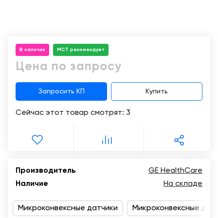
Консалтинг
Демозалы
Trade-
in
Доставка
и
В наличии
МСТ рекомендует
оплата
Цена по запросу
Карьера
Запросить КП
Купить
Отзывы
Сейчас этот товар смотрят:
3
о
товарах
Контакты
Производитель
GE HealthCare
8
Наличие
На складе
(800)
500-
90-
Микроконвексные датчики
Микроконвексные датч
93