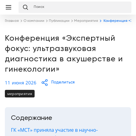
Избранное
Сравнение
Корзина
слуги
Главная
О компании
Публикации
Мероприятия
Конференция «Эксп
равнение
Корзина
Лизинг
Клиника
Конференция «Экспертный
под
фокус: ультразвуковая
ключ
Льготное
Готовый
кредитование
диагностика в акушерстве и
кабинет
под
ваш
гинекологии»
Сервисное
запрос
Подробнее
обслуживание
11 июня 2026
Поделиться
Обучение
мероприятия
Каталог
Цифровизация
О
медицинского
компании
Содержание
бизнеса
ГК «МСТ» приняла участие в научно-
Услуги