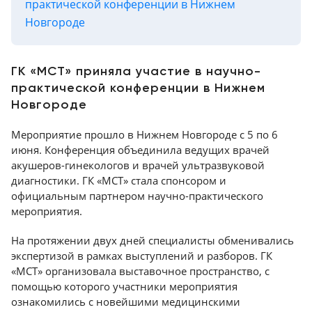
Консалтинг
практической конференции в Нижнем
Новгороде
Демозалы
Trade-
in
Доставка
ГК «МСТ» приняла участие в научно-
и
практической конференции в Нижнем
оплата
Новгороде
Карьера
Мероприятие прошло в Нижнем Новгороде с 5 по 6
июня. Конференция объединила ведущих врачей
Отзывы
акушеров-гинекологов и врачей ультразвуковой
о
диагностики. ГК «МСТ» стала спонсором и
товарах
официальным партнером научно-практического
мероприятия.
Контакты
На протяжении двух дней специалисты обменивались
экспертизой в рамках выступлений и разборов. ГК
8
(800)
«МСТ» организовала выставочное пространство, с
500-
помощью которого участники мероприятия
90-
ознакомились с новейшими медицинскими
93