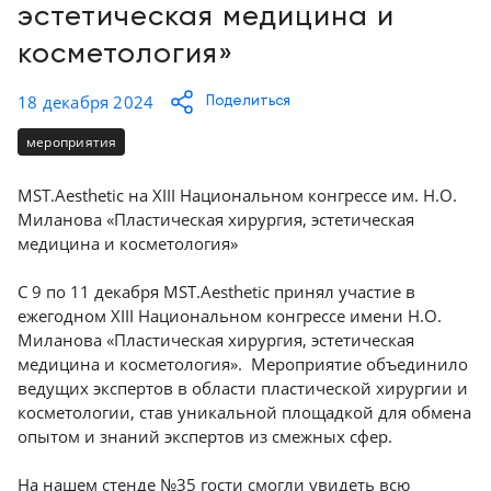
Консалтинг
эстетическая медицина и
Демозалы
косметология»
Trade-
in
Доставка
18 декабря 2024
Поделиться
и
оплата
мероприятия
Карьера
MST.Aesthetic на XIII Национальном конгрессе им. Н.О.
Миланова «Пластическая хирургия, эстетическая
медицина и косметология»
Отзывы
о
С 9 по 11 декабря MST.Aesthetic принял участие в
товарах
ежегодном XIII Национальном конгрессе имени Н.О.
Миланова «Пластическая хирургия, эстетическая
Контакты
медицина и косметология». Мероприятие объединило
ведущих экспертов в области пластической хирургии и
8
косметологии, став уникальной площадкой для обмена
(800)
опытом и знаний экспертов из смежных сфер.
500-
90-
93
На нашем стенде №35 гости смогли увидеть всю