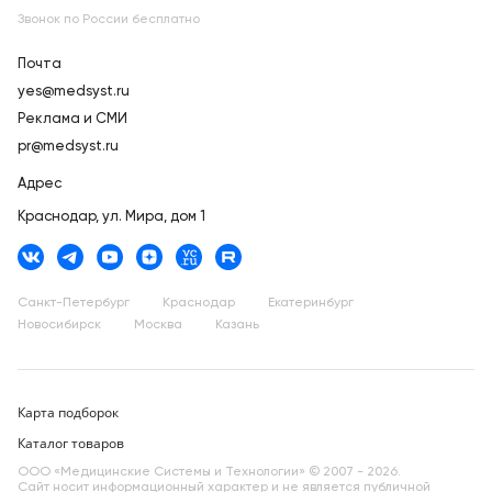
Звонок по России бесплатно
Почта
yes@medsyst.ru
Реклама и СМИ
pr@medsyst.ru
Адрес
Краснодар,
ул. Мира, дом 1
Санкт-Петербург
Краснодар
Екатеринбург
Новосибирск
Москва
Казань
Карта подборок
Каталог товаров
ООО «Медицинские Системы и Технологии» © 2007 - 2026.
Сайт носит информационный характер и не является публичной