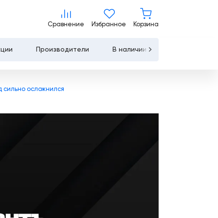
Сравнение
Избранное
Корзина
Сравнение
Избранное
Корзина
кции
Производители
В наличии
Контакты
Услуги
д сильно осложнился
Лизинг
Льготное
кредитование
Сервисное
обслуживание
Обучение