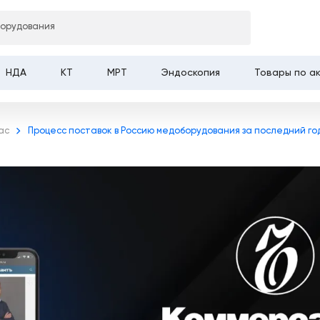
борудования
НДА
КТ
МРТ
Эндоскопия
Товары по а
ас
Процесс поставок в Россию медоборудования за последний го