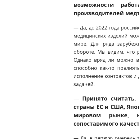
возможности рабо
производителей мед
— Да, до 2022 года росси
медицинских изделий мож
мире. Для ряда зарубеж
обороте. Мы видим, что 
Однако вряд ли можно в
способно как-то повлия
исполнение контрактов и 
задачей.
— Принято считать,
страны ЕС и США, Япо
мировом рынке, к
сопоставимого качес
— Да, в первую очередь 