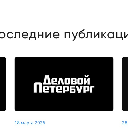
оследние публикац
Запад-Вос
18 марта 2026
28