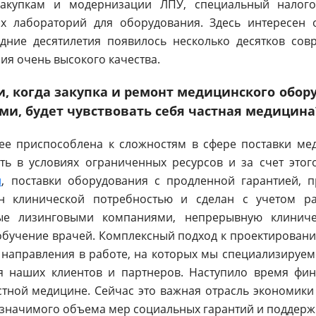
акупкам и модернизации ЛПУ, специальный налого
ых лабораторий для оборудования. Здесь интересен 
едние десятилетия появилось несколько десятков со
я очень высокого качества.
и, когда закупка и ремонт медицинского обо
и, будет чувствовать себя частная медицина
е приспособлена к сложностям в сфере поставки ме
ть в условиях ограниченных ресурсов и за счет этого
и
, поставки оборудования с продленной гарантией, 
н клинической потребностью и сделан с учетом ра
мые лизинговыми компаниями, непрерывную клиниче
обучение врачей. Комплексный подход к проектирован
е направления в работе, на которых мы специализируе
я наших клиентов и партнеров. Наступило время фин
тной медицине. Сейчас это важная отрасль экономики
 значимого объема мер социальных гарантий и поддерж