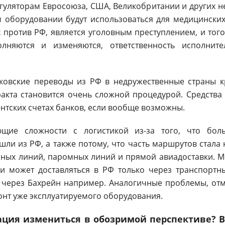
гуляторам Евросоюза, США, Великобритании и других н
 оборудовании будут использоваться для медицинских
 против РФ, является уголовным преступлением, и тог
лняются и изменяются, ответственность исполнит
нковские переводы из РФ в недружественные страны к
акта становится очень сложной процедурой. Средства
нтских счетах банков, если вообще возможны.
ающие сложности с логистикой из-за того, что бо
ли из РФ, а также потому, что часть маршрутов стала 
ных линий, паромных линий и прямой авиадоставки. 
 может доставляться в РФ только через транспортны
и через Бахрейн например. Аналогичные проблемы, от
монт уже эксплуатируемого оборудования.
ация измениться в обозримой перспективе? Ве