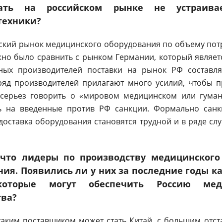
тать на российском рынке не устраива
техники?
йский рынок медицинского оборудования по объему по
но было сравнить с рынком Германии, который являет
ных производителей поставки на рынок РФ составл
ряд производителей прилагают много усилий, чтобы п
серьез говорить о «мировом медицинском или гуман
ть на введенные против РФ санкции. Формально санк
доставка оборудования становятся трудной и в ряде с
 что лидеры по производству медицинского
ния. Появились ли у них за последние годы к
оторые могут обеспечить Россию мед
тва?
таким поставщиком может стать Китай, с большим отст