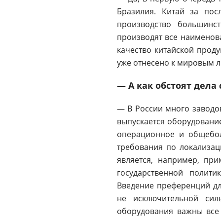
Бразилия. Китай за по
производство большинст
производят все наименов
качество китайской прод
уже отнесено к мировым 
— А как обстоят дел
— В России много заводов
выпускается оборудование
операционное и общебол
требования по локализац
является, например, при
государственной полит
Введение преференций дл
не исключительной сил
оборудования важны все 