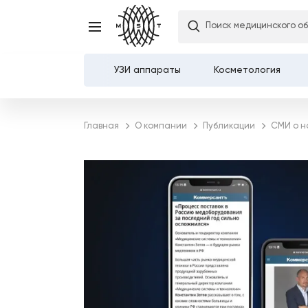
Поиск медицинского о
УЗИ аппараты
Косметология
Каталог
Главная
О компании
Публикации
СМИ о н
О компании
Услуги
Демозалы
Доставка и оплата
Карьера