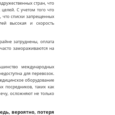
едружественных стран, что
 целей. С учетом того что
о, что списки запрещенных
елей высокая и скорость
райне затруднены, оплата
 часто замораживаются на
льшинство международных
недоступна для перевозок.
Медицинское оборудование
х посредников, таких как
мечу, осложняют не только
дь, вероятно, потеря