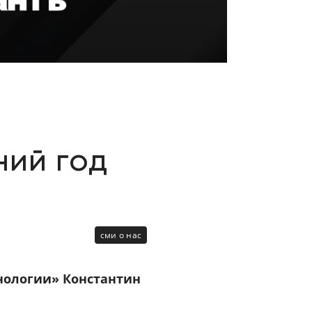
Цифровизация
медицинского
бизнеса
Консалтинг
Trade-
in
ний год
сми о нас
нологии» Константин