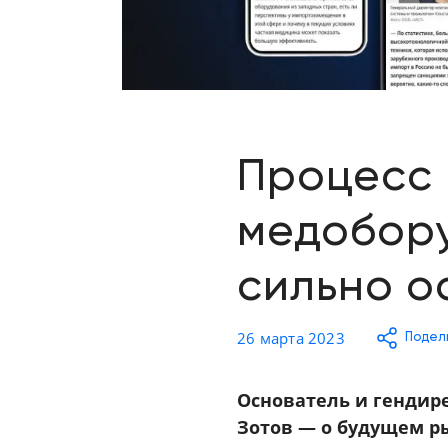
Отзывы о товарах
8 (800) 500-90-93
Краснодар
RU
EN
CN
AE
KG
Процесс 
медобору
сильно о
26 марта 2023
Подел
Основатель и гендир
Зотов — о будущем р