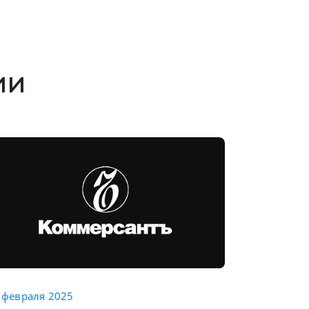
ии
ток: как меняются акценты в области медицинского обо
Новая эра в омоло
 февраля 2025