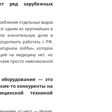
ет ряд зарубежных
требления отдельных видов
ся одним из крупнейших в
яли значительную долю в
родолжить работать с РФ.
итарном лобби», которое
ций на медицину нет, но
лучаев просто невозможной
 оборудования — это
акие-то конкуренты на
ицинской техникой
аванием от него — Индия,