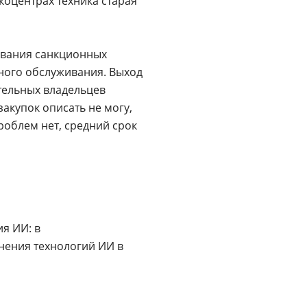
коцентрах техника старая
ования санкционных
сного обслуживания. Выход
тельных владельцев
акупок описать не могу,
роблем нет, средний срок
я ИИ: в
нения технологий ИИ в