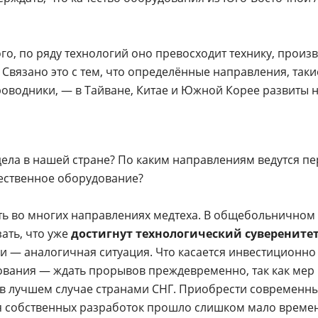
ого, по ряду технологий оно превосходит технику, произ
Связано это с тем, что определённые направления, таки
оводники, — в Тайване, Китае и Южной Корее развиты 
 дела в нашей стране? По каким направлениям ведутся п
чественное оборудование?
ть во многих направлениях медтеха. В общебольничном
ать, что уже
достигнут технологический суверените
 — аналогичная ситуация. Что касается инвестиционно
ования — ждать прорывов преждевременно, так как мер
 в лучшем случае странами СНГ. Приобрести современн
я собственных разработок прошло слишком мало времен