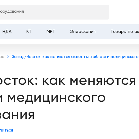
борудования
НДА
КТ
МРТ
Эндоскопия
Товары по а
ас
Запад-Восток: как меняются акценты в области медицинского
сток: как меняются
и медицинского
вания
литься