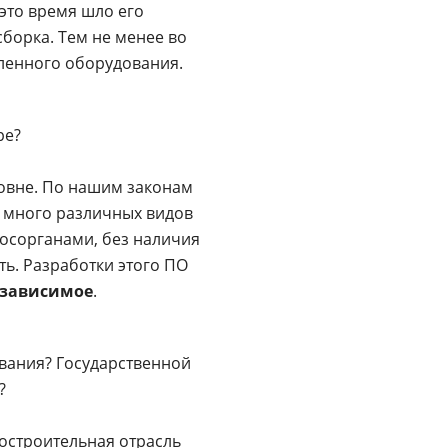
это время шло его
борка. Тем не менее во
вленного оборудования.
ре?
овне. По нашим законам
т много различных видов
госорганами, без наличия
ь. Разработки этого ПО
езависимое
.
ования? Государственной
?
остроительная отрасль