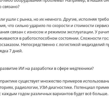
ого-либо оборудования проблемы? Например, в наших он
о связано?
и ушли с рынка, но их немного. Другие, исполняя треб
ия, что сильно ударило по скорости и стоимости серви
вания связан с износом и режимом эксплуатации. У рачи
иваются в работоспособном состоянии. Сложности госз
госзаказом. Непосредственно с логистикой медизделий п
ядка 7 дней.
 развитие ИИ на разработки в сфере медтехники?
 практике существует множество примеров использовани
ториях, радиологии, УЗИ-диагностике. Потенциал приме
с каждым годом различных вариантов будет всё больше.