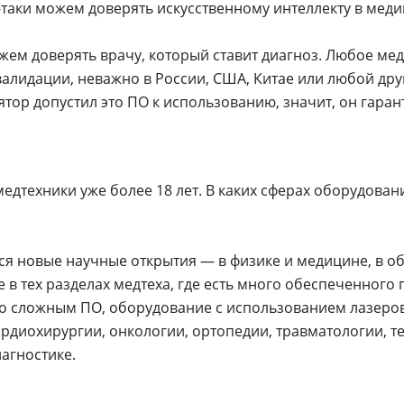
-таки можем доверять искусственному интеллекту в мед
ожем доверять врачу, который ставит диагноз. Любое м
валидации, неважно в России, США, Китае или любой дру
тор допустил это ПО к использованию, значит, он гарант
едтехники уже более 18 лет. В каких сферах оборудован
ся новые научные открытия — в физике и медицине, в об
е в тех разделах медтеха, где есть много обеспеченного
о сложным ПО, оборудование с использованием лазеров
ардиохирургии, онкологии, ортопедии, травматологии, т
агностике.