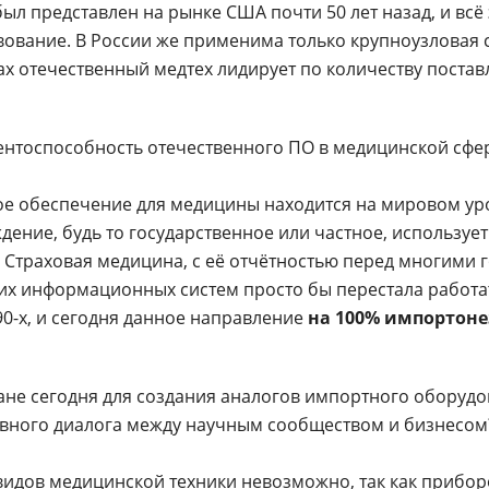
л представлен на рынке США почти 50 лет назад, и всё 
вание. В России же применима только крупноузловая с
х отечественный медтех лидирует по количеству поста
ентоспособность отечественного ПО в медицинской сфе
е обеспечение для медицины находится на мировом ур
ение, будь то государственное или частное, используе
Страховая медицина, с её отчётностью перед многими 
х информационных систем просто бы перестала работат
90-х, и сегодня данное направление
на 100% импортон
ране сегодня для создания аналогов импортного оборуд
ивного диалога между научным сообществом и бизнесом
видов медицинской техники невозможно, так как прибор