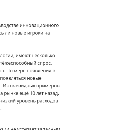
Цифровизация
медицинского
бизнеса
изводстве инновационного
Консалтинг
ь ли новые игроки на
Trade-
in
логий, имеют несколько
атёжеспособный спрос,
ию. По мере появления в
 появляться новые
ы. Из очевидных примеров
а рынке ещё 10 лет назад.
 низкий уровень расходов
.
Азии не уступает западным