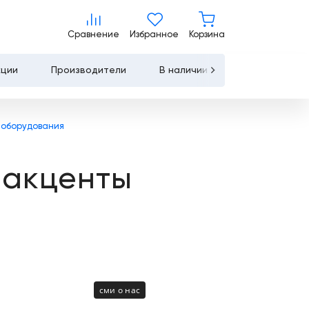
Сравнение
Избранное
Корзина
Сравнение
Избранное
Корзина
кции
Производители
В наличии
Контакты
Услуги
 оборудования
Лизинг
 акценты
Льготное
кредитование
Сервисное
обслуживание
Обучение
сми о нас