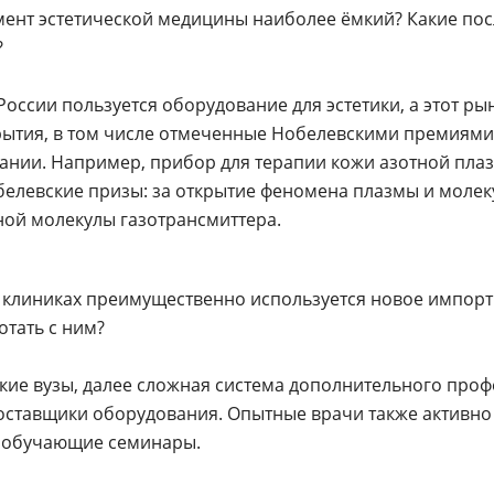
гмент эстетической медицины наиболее ёмкий? Какие по
?
оссии пользуется оборудование для эстетики, а этот р
рытия, в том числе отмеченные Нобелевскими премиями
ии. Например, прибор для терапии кожи азотной плазм
елевские призы: за открытие феномена плазмы и молеку
ной молекулы газотрансмиттера.
х клиниках преимущественно используется новое импор
отать с ним?
кие вузы, далее сложная система дополнительного про
оставщики оборудования. Опытные врачи также активно
, обучающие семинары.