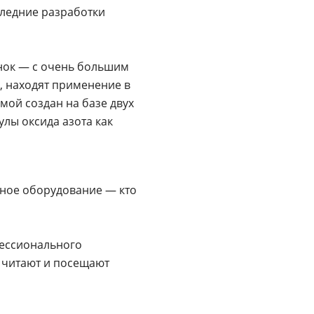
следние разработки
ынок — с очень большим
, находят применение в
ой создан на базе двух
лы оксида азота как
тное оборудование — кто
фессионального
 читают и посещают