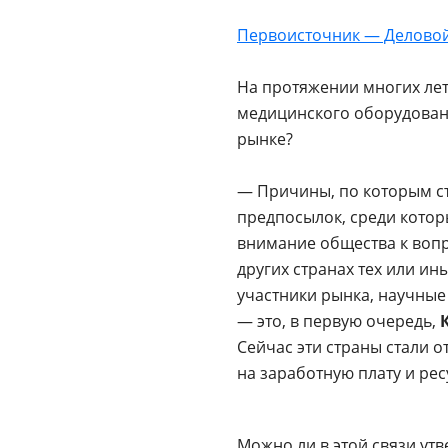
Отзывы о товарах
Первоисточник — Деловой
8 (800) 500-90-93
На протяжении многих лет
Краснодар
медицинского оборудовани
рынке?
RU
EN
CN
AE
KG
— Причины, по которым ст
предпосылок, среди котор
внимание общества к вопр
других странах тех или и
участники рынка, научные
— это, в первую очередь,
Сейчас эти страны стали 
на заработную плату и ре
Можно ли в этой связи ут