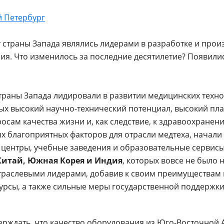
 Петербург
 страны Запада являлись лидерами в разработке и про
я. Что изменилось за последние десятилетие? Появилис
раны Запада лидировали в развитии медицинских техно
ых высокий научно-технический потенциал, высокий пл
осам качества жизни и, как следствие, к здравоохранен
ных благоприятных факторов для отрасли медтеха, начали
 центры, учебные заведения и образовательные сервис
Китай, Южная Корея и Индия
, которых вовсе не было н
отраслевыми лидерами, добавив к своим преимуществам
сурсы, а также сильные меры государственной поддержки
верждать, что качество оборудования из Юго-Восточной 