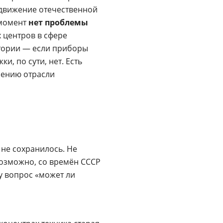
одвижение отечественной
 момент
нет проблемы
 центров в сфере
атории — если приборы
и, по сути, нет. Есть
лению отрасли
 не сохранилось. Не
Возможно, со времён СССР
у вопрос «может ли