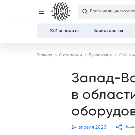
Поиск медицинского о
УЗИ аппараты
Косметология
Каталог
Главная
О компании
Публикации
СМИ о н
О компании
Запад-Во
Услуги
в област
Демозалы
оборудо
Доставка и оплата
Карьера
24 апреля 2026
Поде