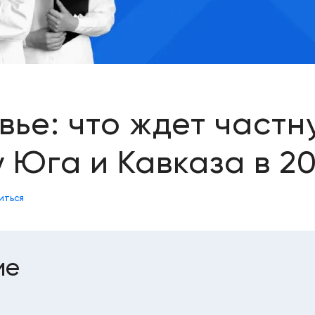
вье: что ждет част
 Юга и Кавказа в 20
иться
ие