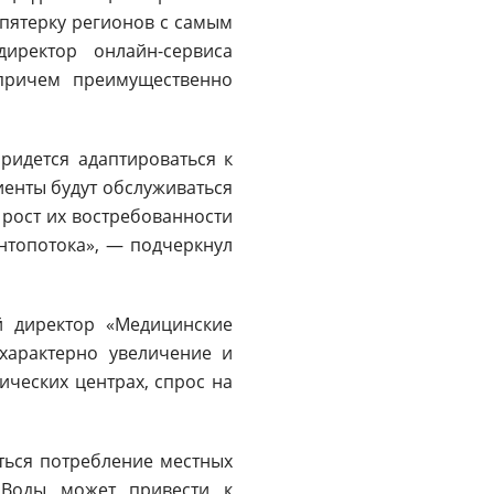
 пятерку регионов с самым
иректор онлайн-сервиса
 причем преимущественно
ридется адаптироваться к
енты будут обслуживаться
 рост их востребованности
нтопотока», — подчеркнул
ый директор «Медицинские
характерно увеличение и
ческих центрах, спрос на
аться потребление местных
 Воды может привести к