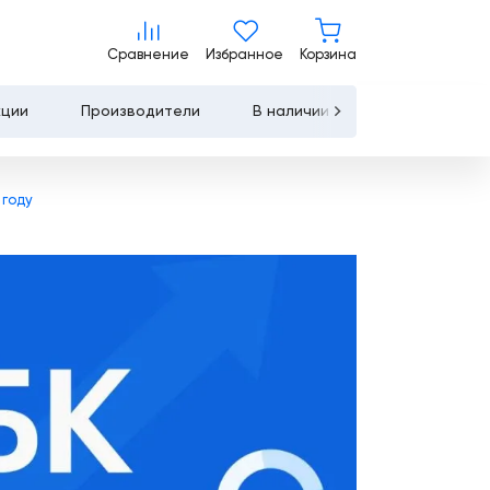
Сравнение
Избранное
Корзина
Сравнение
Избранное
Корзина
кции
Производители
В наличии
Контакты
Услуги
 году
Лизинг
Льготное
кредитование
Сервисное
обслуживание
Обучение