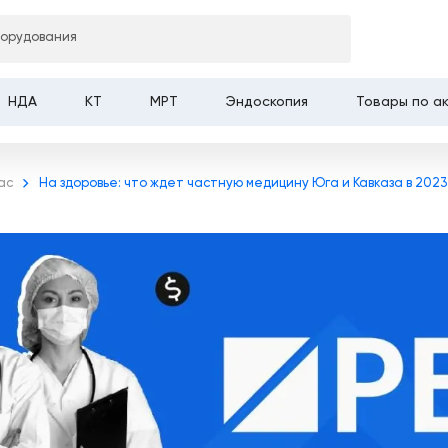
борудования
НДА
КТ
МРТ
Эндоскопия
Товары по а
ас
На здоровье: что ждет частную медицину Юга и Кавказа в 2023