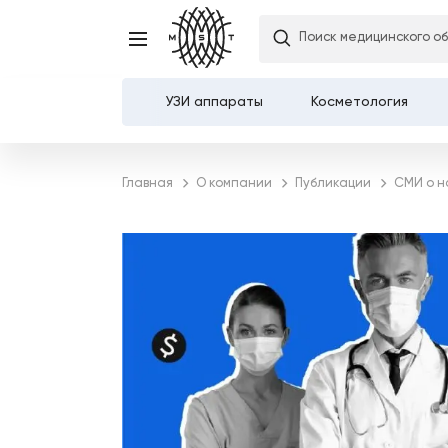
Поиск медицинского о
УЗИ аппараты
Косметология
Каталог
Главная
О компании
Публикации
СМИ о н
О компании
Услуги
Демозалы
Доставка и оплата
Карьера