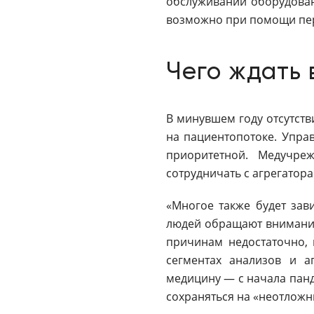
обслуживании оборудовани
возможно при помощи пер
Чего ждать 
В минувшем году отсутств
на пациентопотоке. Управ
приоритетной. Медучре
сотрудничать с агрегатора
«Многое также будет зав
людей обращают внимание
причинам недостаточно, 
сегментах анализов и а
медицину — с начала панд
сохраняться на «неотлож