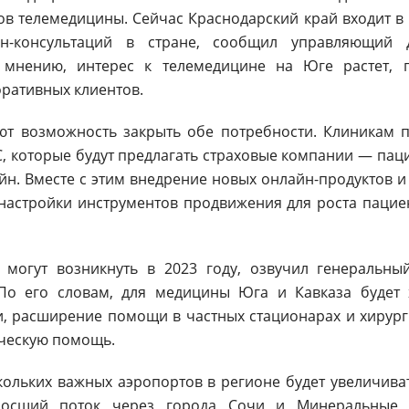
ов телемедицины. Сейчас Краснодарский край входит в
-консультаций в стране, сообщил управляющий д
 мнению, интерес к телемедицине на Юге растет,
оративных клиентов.
ют возможность закрыть обе потребности. Клиникам п
 которые будут предлагать страховые компании — паци
айн. Вместе с этим внедрение новых онлайн-продуктов и
енастройки инструментов продвижения для роста пацие
 могут возникнуть в 2023 году, озвучил генеральн
 По его словам, для медицины Юга и Кавказа будет 
, расширение помощи в частных стационарах и хирурги
ческую помощь.
кольких важных аэропортов в регионе будет увеличив
зросший поток через города Сочи и Минеральные