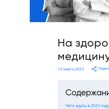
Отзывы о товарах
8 (800) 500-90-93
Краснодар
RU
EN
CN
AE
KG
На здоро
медицину
13 марта 2023
Подел
Содержан
Чего ждать в 2023 году