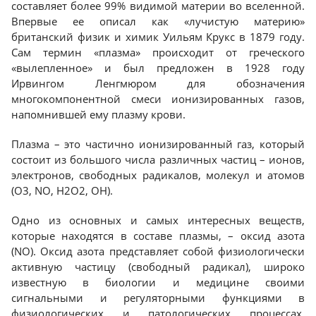
составляет более 99% видимой материи во вселенной.
Впервые ее описал как «лучистую материю»
Краснодар
британский физик и химик Уильям Крукс в 1879 году.
Сам термин «плазма» происходит от греческого
«вылепленное» и был предложен в 1928 году
Ирвингом Ленгмюром для обозначения
многокомпонентной смеси ионизированных газов,
напомнившей ему плазму крови.
Плазма – это частично ионизированный газ, который
состоит из большого числа различных частиц – ионов,
электронов, свободных радикалов, молекул и атомов
(O3, NO, H2O2, OH).
Одно из основных и самых интересных веществ,
которые находятся в составе плазмы, – оксид азота
(NO). Оксид азота представляет собой физиологически
активную частицу (свободный радикал), широко
известную в биологии и медицине своими
сигнальными и регуляторными функциями в
физиологических и патологических процессах.