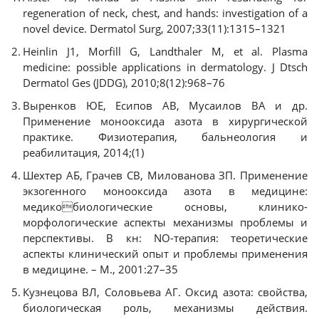
regeneration of neck, chest, and hands: investigation of a
novel device. Dermatol Surg, 2007;33(11):1315–1321
Heinlin J1, Morfill G, Landthaler M, et al. Plasma
medicine: possible applications in dermatology. J Dtsch
Dermatol Ges (JDDG), 2010;8(12):968–76
Выренков ЮЕ, Есипов АВ, Мусаилов ВА и др.
Применение монооксида азота в хирургической
практике. Физиотерапия, бальнеология и
реабилитация, 2014;(1)
Шехтер АБ, Грачев СВ, Милованова ЗП. Применение
экзогенного монооксида азота в медицине:
медикобиологические основы, клинико-
морфологические аспекты механизмы проблемы и
перспективы. В кн: NO-терапия: теоретические
аспекты клинический опыт и проблемы применения
в медицине. – М., 2001:27–35
Кузнецова ВЛ, Соловьева АГ. Оксид азота: свойства,
биологическая роль, механизмы действия.