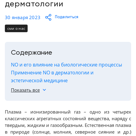
Консалтинг
дерматологии
Демозалы
Trade-
30 января 2023
Поделиться
in
Доставка
сми о нас
и
оплата
Содержание
Карьера
NO и его влияние на биологические процессы
Отзывы
Применение NO в дерматологии и
о
эстетической медицине
товарах
Выводы
Показать все
Контакты
Плазма – ионизированный газ – одно из четырех
8
(800)
классических агрегатных состояний вещества, наряду с
500-
твердым, жидким и газообразным. Естественная плазма
90-
в природе (солнце, молния, северное сияние и др.)
93