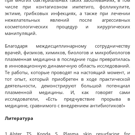
при многих бактериальных таких заболеваниях, в том
числе при контагиозном импетиго, фолликулите,
эктиме, грибковых инфекциях, а также при лечении
нежелательных явлений после агрессивных
косметологических процедур и хирургических
манипуляций.
Благодаря междисциплинарному сотрудничеству
врачей, физиков, химиков, биологов и микробиологов
плазменная медицина в последние годы превратилась
в инновационную динамичную область исследований.
Те работы, которые проводят на настоящий момент, и
тот опыт, который приобретен в ходе практической
деятельности, демонстрируют большой потенциал
плазменной медицины. И, как говорят сами
исследователи, «Есть предчувствие прорыва в
медицине, сравнимого с внедрением антибиотиков!»
Литература
Alster TS, Konda S. Plasma skin resurfacing for