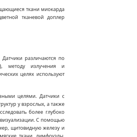
ращающиеся ткани миокарда
цветной тканевой доплер
. Датчики различаются по
и), методу излучения и
ических целях используют
азными целями. Датчики с
уктур у взрослых, а также
сследовать более глубоко
е визуализации. С помощью
мер, щитовидную железу и
мягкие ткани, лимфоузлы.