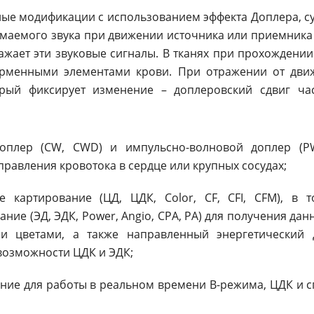
ые модификации с использованием эффекта Доплера, су
маемого звука при движении источника или приемника 
ажает эти звуковые сигналы. В тканях при прохождени
орменными элементами крови. При отражении от дви
орый фиксирует изменение – доплеровский сдвиг час
доплер (СW, СWD) и импульсно-волновой доплер (P
равления кровотока в сердце или крупных сосудах;
е картирование (ЦД, ЦДК, Color, CF, CFI, CFM), в 
ние (ЭД, ЭДК, Power, Angio, CPA, PA) для получения дан
и цветами, а также направленный энергетический 
возможности ЦДК и ЭДК;
ние для работы в реальном времени B-режима, ЦДК и с