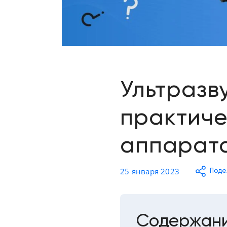
Отзывы о товарах
8 (800) 500-90-93
Краснодар
RU
EN
CN
AE
KG
Ультразв
практиче
аппарат
25 января 2023
Поде
Содержан