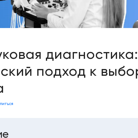
уковая диагностика
ский подход к выбо
а
литься
ие