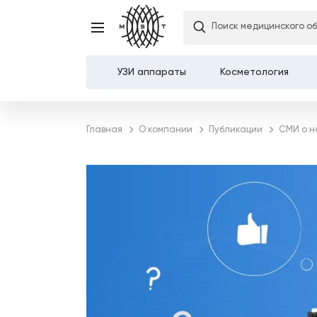
Поиск медицинского о
УЗИ аппараты
Косметология
Каталог
Главная
О компании
Публикации
СМИ о н
О компании
Услуги
Демозалы
Доставка и оплата
Карьера