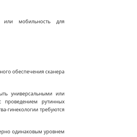
х или мобильность для
много обеспечения сканера
быть универсальными или
с проведением рутинных
тва-гинекологии требуются
мерно одинаковым уровнем