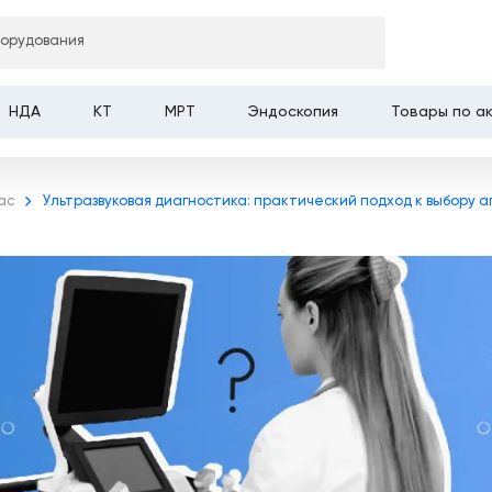
борудования
НДА
КТ
МРТ
Эндоскопия
Товары по а
ас
Ультразвуковая диагностика: практический подход к выбору 