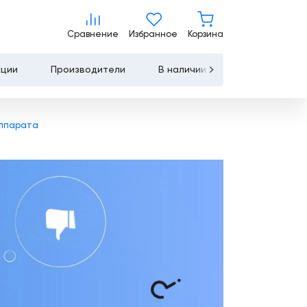
Сравнение
Избранное
Корзина
Сравнение
Избранное
Корзина
кции
Производители
В наличии
Контакты
Услуги
аппарата
Лизинг
Льготное
кредитование
Сервисное
обслуживание
Обучение