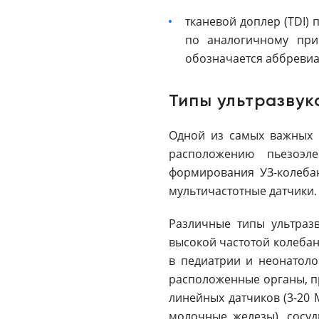
тканевой доплер (TDI)
по аналогичному при
обозначается аббревиа
Типы ультразвук
Одной из самых важных ч
расположению пьезоэле
формирования УЗ-колебан
мультичастотные датчики.
Различные типы ультразв
высокой частотой колебан
в педиатрии и неонатоло
расположенные органы, пр
линейных датчиков (3-20
молочные железы), сосуд