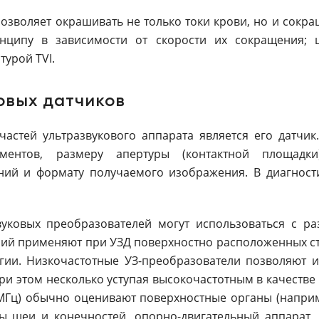
 позволяет окрашивать не только токи крови, но и сок
нципу в зависимости от скорости их сокращения; 
турой TVI.
овых датчиков
астей ультразвукового аппарата является его датчик
ментов, размеру апертуры (контактной площадк
ий и формату получаемого изображения. В диагност
уковых преобразователей могут использоваться с р
ий применяют при УЗД поверхностно расположенных стр
гии. Низкочастотные УЗ-преобразователи позволяют и
и этом несколько уступая высокочастотным в качеств
 МГц) обычно оценивают поверхностные органы (напри
ы шеи и конечностей, опорно-двигательный аппарат, 