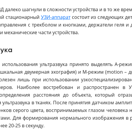
 далеко шагнули в сложности устройства и в то же вре
ный стационарный
УЗИ-аппарат
состоит из следующих де
управления с трекболом и кнопками, держатели геля и 
 и механические части устройства.
вука
использования ультразвука принято выделять А-режи
ерошкальная двумерная эхография) и М-режим (motion – д
полезен лишь при использовании узкоспециализирова
неров. Наиболее востребован и распространен в У
определения расстояния до объекта, который отраз
 ультразвука в тканях. После принятия датчиком амплит
енков серого цвета, воспринимаемых глазом человека 
тами. Для формирования нормального изображения в 
ее 20-25 в секунду.