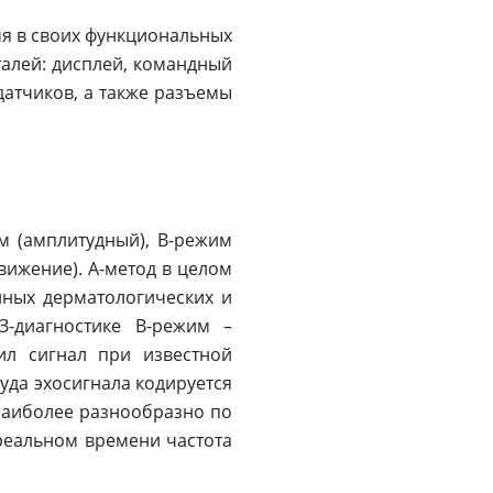
мя в своих функциональных
талей: дисплей, командный
датчиков, а также разъемы
м (амплитудный), В-режим
вижение). А-метод в целом
нных дерматологических и
З-диагностике В-режим –
ил сигнал при известной
уда эхосигнала кодируется
наиболее разнообразно по
реальном времени частота