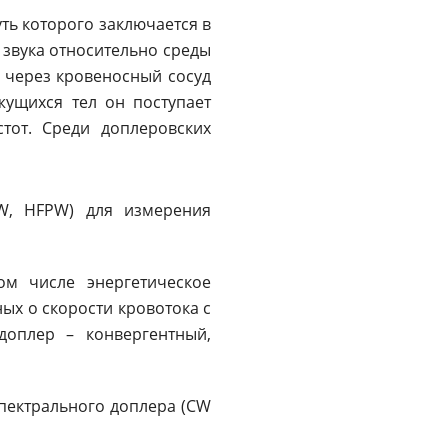
ть которого заключается в
звука относительно среды
и через кровеносный сосуд
жущихся тел он поступает
тот. Среди доплеровских
W, HFPW) для измерения
том числе энергетическое
ных о скорости кровотока с
доплер – конвергентный,
пектрального доплера (СW