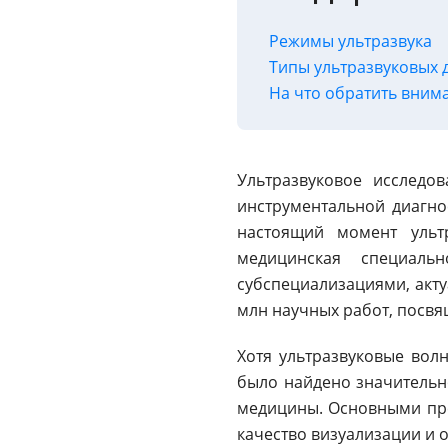
Режимы ультразвука
Типы ультразвуковых 
На что обратить вним
Ультразвуковое исследо
инструментальной диагно
настоящий момент ультр
медицинская специал
субспециализациями, акт
млн научных работ, посвя
Хотя ультразвуковые вол
было найдено значительно 
медицины. Основными пре
качество визуализации и 