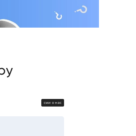
Цифровизация
медицинского
бизнеса
Консалтинг
Trade-
:
in
ру
сми о нас