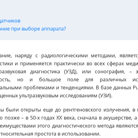
датчиков
ание при выборе аппарата?
вание, наряду с радиологическими методами, являе
стики и применяется практически во всех сферах меди
азвуковая диагностика (УЗД), или сонография, – 
ьность, но и большое поле для различных ис
уальными проблемами и тенденциями. В базе данных P
щенных ультразвуковым исследованиям (УЗИ).
ны были открыты еще до рентгеновского излучения, 
позже – в 50-х годах XX века, сначала в акушерстве, а
имуществами этого диагностического метода являются
относительная простота в использовании.