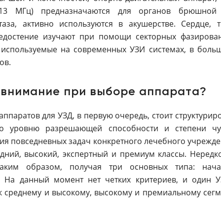
-13 МГц) предназначаются для органов брюшной
аза, активно используются в акушерстве. Сердце, 
едостение изучают при помощи секторных фазирован
 используемые на современных УЗИ системах, в больш
ов.
 внимание при выборе аппарата?
ппаратов для УЗД, в первую очередь, стоит структуриров
о уровню разрешающей способности и степени чув
я повседневных задач конкретного лечебного учрежде
едний, высокий, экспертный и премиум классы. Нередк
таким образом, получая три основных типа: начал
. На данный момент нет четких критериев, и один У
к среднему и высокому, высокому и премиальному сегме