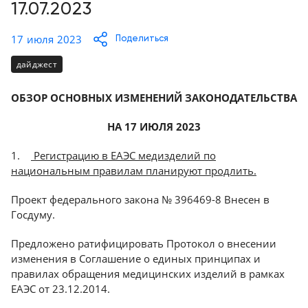
Консалтинг
17.07.2023
Демозалы
Trade-
17 июля 2023
Поделиться
in
Доставка
дайджест
и
оплата
ОБЗОР ОСНОВНЫХ ИЗМЕНЕНИЙ ЗАКОНОДАТЕЛЬСТВА
Карьера
НА 17 ИЮЛЯ 2023
Отзывы
1.
Регистрацию в ЕАЭС медизделий по
о
национальным правилам планируют продлить.
товарах
Проект федерального закона № 396469-8 Внесен в
Госдуму.
Контакты
Предложено ратифицировать Протокол о внесении
8
изменения в Соглашение о единых принципах и
(800)
правилах обращения медицинских изделий в рамках
500-
ЕАЭС от 23.12.2014.
90-
93