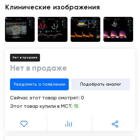
Консалтинг
Клинические изображения
Демозалы
Trade-
in
Доставка
и
оплата
Карьера
Нет в продаже
Нет в продаже
Отзывы
о
товарах
Уведомить о появлении
Подобрать аналог
Сейчас этот товар смотрят:
0
Контакты
Этот товар купили в МСТ:
15
8
(800)
500-
90-
93