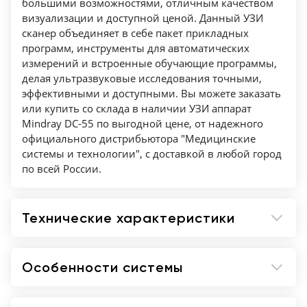
iTouch™ - автоматическая оптимизация
большими возможностями, отличным качеством
визуализации и доступной ценой. Данный УЗИ
изображения;
сканер объединяет в себе пакет прикладных
iZoom™ - полноэкранный режим
программ, инструменты для автоматических
ультразвукового изображения;
измерений и встроенные обучающие программы,
Echo Boost™ - режим улучшенной
делая ультразвуковые исследования точными,
визуализации для кардиологии;
эффективными и доступными. Вы можете заказать
HR Flow - режим отображения кровотока с
или купить со склада в наличии УЗИ аппарат
Mindray DC-55 по выгодной цене, от надежного
высоким временным и пространственным
официального дистрибьютора "Медицинские
разрешением для точной и однородной
системы и технологии", с доставкой в любой город
визуализации сосудов, в том числе самых
по всей России.
мелких;
Сохранение информации в формате "сырые
данные";
Технические характеристики
Shared Service Package - предустановленные
параметры, аннотации, маркеры, программы
Особенности системы
измерений для абдоминальных
исследований, акушерства, гинекологии,
кардиологии, ангиологии, исследований