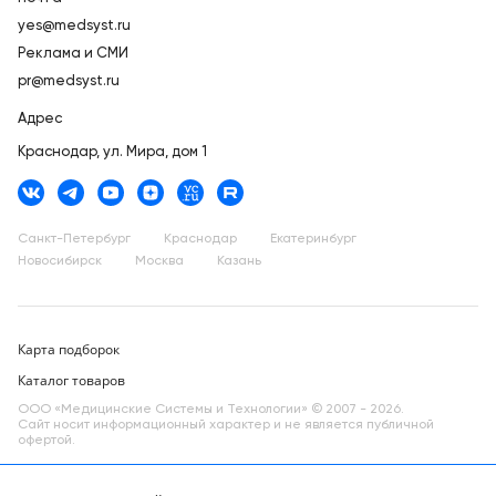
yes@medsyst.ru
Реклама и СМИ
pr@medsyst.ru
Адрес
Краснодар,
ул. Мира, дом 1
Санкт-Петербург
Краснодар
Екатеринбург
Новосибирск
Москва
Казань
Карта подборок
Каталог товаров
ООО «Медицинские Системы и Технологии» © 2007 - 2026.
Сайт носит информационный характер и не является публичной
офертой.
Разработано в компании —
dev