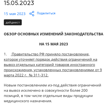
Консалтинг
15.05.2023
Демозалы
Trade-
15 мая 2023
Поделиться
in
Доставка
дайджест
и
оплата
ОБЗОР ОСНОВНЫХ ИЗМЕНЕНИЙ ЗАКОНОДАТЕЛЬСТВА
Карьера
НА 15 МАЯ 2023
Отзывы
1.
Правительство РФ приняло постановление,
о
которое уточняет порядок действия ограничений на
товарах
вывоз отдельных категорий товаров иностранного
происхождения, установленных постановлениями от 9
марта 2022 г. № 311-312.
Контакты
Новым постановлением из-под действия ограничений
8
на вывоз исключено в совокупности более 200
(800)
позиций, в том числе отдельные виды продукции
500-
медицинского назначения.
90-
93