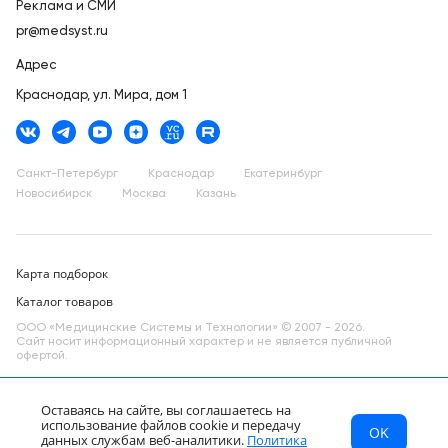
Реклама и СМИ
pr@medsyst.ru
Адрес
Краснодар,
ул. Мира, дом 1
Санкт-Петербург
Краснодар
Екатеринбург
Новосибирск
Москва
Казань
Карта подборок
Каталог товаров
ООО «Медицинские Системы и Технологии» © 2007 - 2026.
Сайт носит информационный характер и не является публичной
офертой.
Разработано в компании —
dev
Оставаясь на сайте, вы соглашаетесь на
использование файлов cookie и передачу
OK
МСТ
Каталог
Главная
данных службам веб-аналитики.
Политика