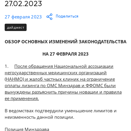
Консалтинг
27.02.2023
Демозалы
Trade-
27 февраля 2023
Поделиться
in
Доставка
дайджест
и
оплата
ОБЗОР ОСНОВНЫХ ИЗМЕНЕНИЙ ЗАКОНОДАТЕЛЬСТВА
Карьера
НА 27 ФЕВРАЛЯ 2023
Отзывы
1.
После обращения Национальной ассоциации
о
негосударственных медицинских организаций
товарах
(НАНМО) и жалоб частных клиник на ограничение
оплаты лизинга по ОМС Минздрав и ФФОМС были
вынуждены разъяснить причины новации и правила
Контакты
ее применения.
8
В ведомствах подтвердили уменьшение лимитов и
(800)
неизменность данной позиции.
500-
90-
93
Позиция Минздрава