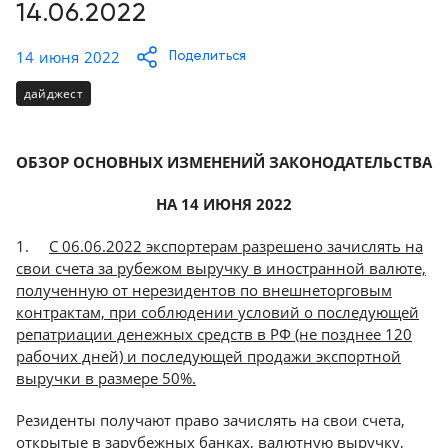
Консалтинг
14.06.2022
Демозалы
Trade-
14 июня 2022
Поделиться
in
Доставка
дайджест
и
оплата
ОБЗОР ОСНОВНЫХ ИЗМЕНЕНИЙ ЗАКОНОДАТЕЛЬСТВА
Карьера
НА 14 ИЮНЯ 2022
Отзывы
1.
С 06.06.2022 экспортерам разрешено зачислять на
о
свои счета за рубежом выручку в иностранной валюте,
товарах
полученную от нерезидентов по внешнеторговым
контрактам, при соблюдении условий о последующей
Контакты
репатриации денежных средств в РФ (не позднее 120
рабочих дней) и последующей продажи экспортной
8
выручки в размере 50%.
(800)
500-
Резиденты получают право зачислять на свои счета,
90-
93
открытые в зарубежных банках, валютную выручку,