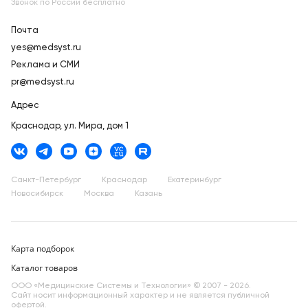
Звонок по России бесплатно
Почта
yes@medsyst.ru
Реклама и СМИ
pr@medsyst.ru
Адрес
Краснодар,
ул. Мира, дом 1
Санкт-Петербург
Краснодар
Екатеринбург
Новосибирск
Москва
Казань
Карта подборок
Каталог товаров
ООО «Медицинские Системы и Технологии» © 2007 - 2026.
Сайт носит информационный характер и не является публичной
офертой.