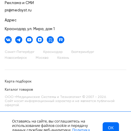
Реклама и СМИ
pr@medsyst.ru
Адрес
Краснодар,
ул. Мира, дом 1
Санкт-Петербург
Краснодар
Екатеринбург
Новосибирск
Москва
Казань
Карта подборок
Каталог товаров
ООО «Медицинские Системы и Технологии» © 2007 - 2026.
Сайт носит информационный характер и не является публичной
офертой.
Разработано в компании —
dev
Оставаясь на сайте, вы соглашаетесь на
использование файлов cookie и передачу
OK
МСТ
Каталог
Главная
данных службам веб-аналитики.
Политика