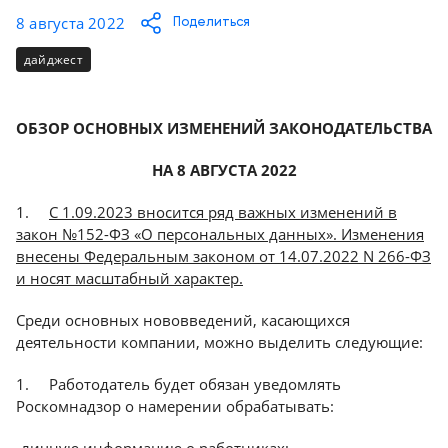
Консалтинг
8 августа 2022
Поделиться
Демозалы
Trade-
дайджест
in
Доставка
и
оплата
ОБЗОР ОСНОВНЫХ ИЗМЕНЕНИЙ ЗАКОНОДАТЕЛЬСТВА
НА 8 АВГУСТА 2022
Карьера
1.
С 1.09.2023 вносится ряд важных изменений в
Отзывы
закон №152-ФЗ «О персональных данных». Изменения
о
внесены Федеральным законом от 14.07.2022 N 266-ФЗ
товарах
и носят масштабный характер.
Контакты
Среди основных нововведений, касающихся
деятельности компании, можно выделить следующие:
8
1. Работодатель будет обязан уведомлять
(800)
500-
Роскомнадзор о намерении обрабатывать:
90-
93