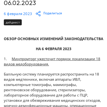
Консалтинг
06.02.2023
Демозалы
Trade-
6 февраля 2023
Поделиться
in
Доставка
дайджест
и
оплата
ОБЗОР ОСНОВНЫХ ИЗМЕНЕНИЙ ЗАКОНОДАТЕЛЬСТВА
Карьера
НА 6 ФЕВРАЛЯ 2023
Отзывы
1.
Минпромторг ужесточит порядок локализации 18
о
видов медоборудования.
товарах
Балльную систему планируется распространить на 18
Контакты
видов медтехники, включая аппараты ИВЛ,
компьютерные томографы, маммографы,
8
рентгеновское оборудование, стерилизаторы,
(800)
лабораторное оборудование для работы с ПЦР,
500-
установки для обезвреживания медицинских отходов,
90-
93
моечно-дезинфекционные машины, операционные