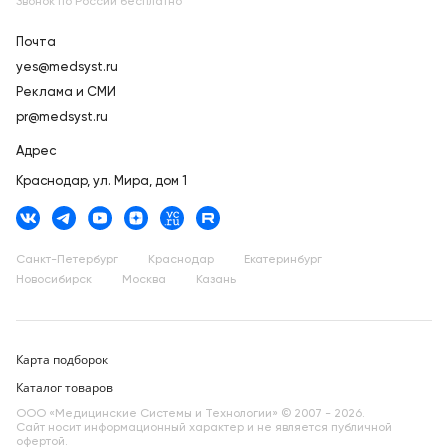
Звонок по России бесплатно
Почта
yes@medsyst.ru
Реклама и СМИ
pr@medsyst.ru
Адрес
Краснодар,
ул. Мира, дом 1
Санкт-Петербург
Краснодар
Екатеринбург
Новосибирск
Москва
Казань
Карта подборок
Каталог товаров
ООО «Медицинские Системы и Технологии» © 2007 - 2026.
Сайт носит информационный характер и не является публичной
офертой.