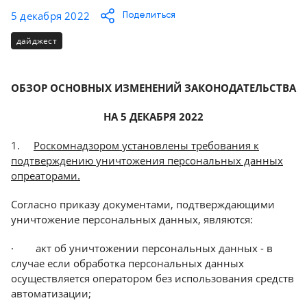
Консалтинг
5 декабря 2022
Поделиться
Демозалы
Trade-
дайджест
in
Доставка
и
оплата
ОБЗОР ОСНОВНЫХ ИЗМЕНЕНИЙ ЗАКОНОДАТЕЛЬСТВА
НА 5 ДЕКАБРЯ 2022
Карьера
1.
Роскомнадзором установлены требования к
Отзывы
подтверждению уничтожения персональных данных
о
опреаторами.
товарах
Согласно приказу документами, подтверждающими
Контакты
уничтожение персональных данных, являются:
· акт об уничтожении персональных данных - в
8
случае если обработка персональных данных
(800)
500-
осуществляется оператором без использования средств
90-
автоматизации;
93