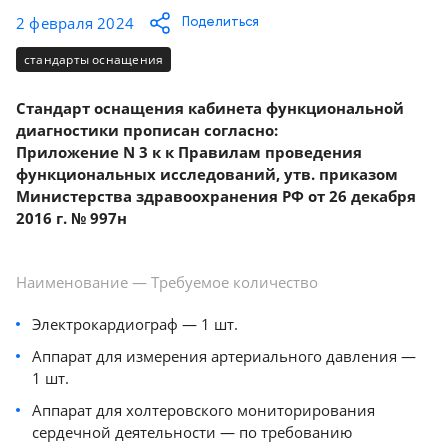
Консалтинг
2 февраля 2024
Поделиться
Демозалы
Trade-
стандарты оснащения
in
Доставка
и
Стандарт оснащения кабинета функциональной
оплата
диагностики прописан согласно:
Приложение N 3 к к Правилам проведения
функциональных исследований, утв. приказом
Карьера
Министерства здравоохранения РФ от 26 декабря
2016 г. № 997н
Отзывы
о
товарах
Наименование — Требуемое количество
Контакты
Электрокардиограф — 1 шт.
Аппарат для измерения артериального давления —
8
1 шт.
(800)
500-
Аппарат для холтеровского мониторирования
90-
сердечной деятельности — по требованию
93