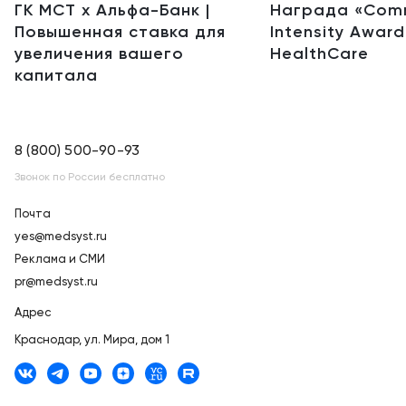
ГК МСТ х Альфа-Банк |
Награда «Comm
Повышенная ставка для
Intensity Awar
Краснодар
увеличения вашего
HealthCare
капитала
8 (800) 500-90-93
Звонок по России бесплатно
Почта
yes@medsyst.ru
Реклама и СМИ
pr@medsyst.ru
Адрес
Краснодар,
ул. Мира, дом 1