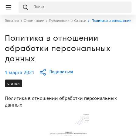
Избранное
Сравнение
Корзина
слуги
Главная
О компании
Публикации
Статьи
Политика в отношении о
равнение
Корзина
Лизинг
Клиника
Политика в отношении
под
обработки персональных
ключ
Льготное
Готовый
кредитование
данных
кабинет
под
ваш
Сервисное
1 марта 2021
запрос
Поделиться
Подробнее
обслуживание
статьи
Обучение
Каталог
Политика в отношении обработки персональных
данных
Цифровизация
О
медицинского
компании
бизнеса
Услуги