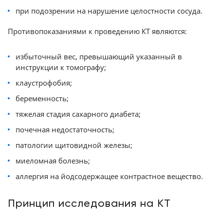
go.Open Pro
при подозрении на нарушение целостности сосуда.
ТОП аппаратов КТ в линейке Philips HealthCare
3 место - Philips CT 3500
Противопоказаниями к проведению КТ являются:
2 место - Philips Incisive CT
1 место - Philips IQon Spectral CT
избыточный вес, превышающий указанный в
инструкции к томографу;
клаустрофобия;
беременность;
тяжелая стадия сахарного диабета;
почечная недостаточность;
патологии щитовидной железы;
миеломная болезнь;
аллергия на йодсодержащее контрастное вещество.
Принцип исследования на КТ