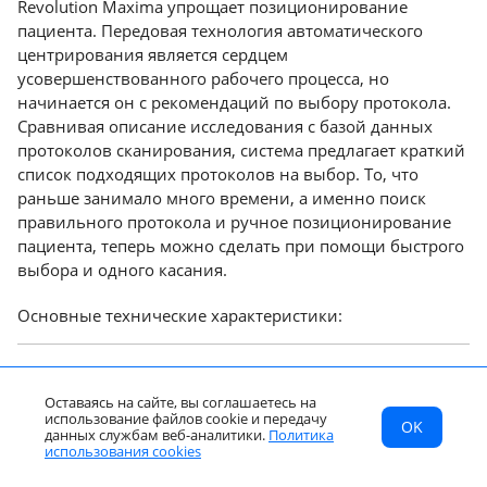
Revolution Maxima упрощает позиционирование
пациента. Передовая технология автоматического
центрирования является сердцем
усовершенствованного рабочего процесса, но
начинается он с рекомендаций по выбору протокола.
Сравнивая описание исследования с базой данных
протоколов сканирования, система предлагает краткий
список подходящих протоколов на выбор. То, что
раньше занимало много времени, а именно поиск
правильного протокола и ручное позиционирование
пациента, теперь можно сделать при помощи быстрого
выбора и одного касания.
Основные технические характеристики:
Число срезов
64/128
Оставаясь на сайте, вы соглашаетесь на
использование файлов cookie и передачу
OK
МСТ
Каталог
Главная
данных службам веб-аналитики.
Политика
Максимальная мощность генератора
72 кВт
RU
использования cookies
МСТ
Каталог
Главная
Страна
Звонок