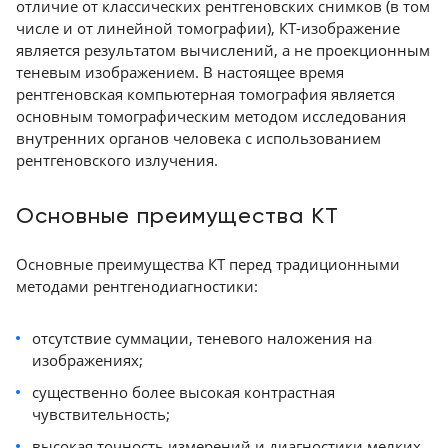
отличие от классических рентгеновских снимков (в том
Технологии и основные технические
числе и от линейной томографии), КТ-изображение
характеристики КТ
Краснодар
является результатом вычислений, а не проекционным
Значимость спектральной КТ-визуализации
теневым изображением. В настоящее время
Число срезов
рентгеновская компьютерная томография является
Ширина детектора (по оси Z, продольной
основным томографическим методом исследования
внутренних органов человека с использованием
телу пациента)
рентгеновского излучения.
Пространственное разрешение
Толщина среза
Основные преимущества КТ
Низкоконтрастное разрешение в плоскости
изображения
Основные преимущества КТ перед традиционными
Максимальная скорость одного оборота
методами рентгенодиагностики:
рентгеновской трубки
Апертура гентри и поле обзора (FOV)
отсутствие суммации, теневого наложения на
Важные аспекты при покупке рентгеновского
изображениях;
компьютерного томографа
существенно более высокая контрастная
Комплектация согласно диагностическим
чувствительность;
целям
высокая точность измерений и диагностики мелких