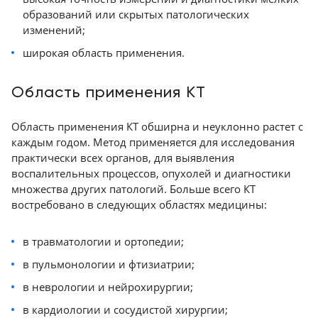
Комплектующие
образований или скрытых патологических
Подготовка помещения
изменений;
Транспортировка
широкая область применения.
ТОП аппаратов КТ в линейке GE HealthCare
6 место - GE HealthCare Revolution ACT
Область применения КТ
5 место - GE HealthCare Optima CT520
4 место - Revolution Maxima
Область применения КТ обширна и неуклонно растет с
3 место - GE HealthCare Revolution Ascend
каждым годом. Метод применяется для исследования
2 место - GE HealthCare Revolution Frontier
практически всех органов, для выявления
1 место - GE HealthCare Revolution Apex
воспалительных процессов, опухолей и диагностики
КТ для планирования лучевой терапии - GE
множества других патологий. Больше всего КТ
востребовано в следующих областях медицины:
HealthCare Discovery RT
ТОП аппаратов КТ в линейке Canon Medical
в травматологии и ортопедии;
Systems Corporation
7 место - Canon Aquilion Start
в пульмонологии и фтизиатрии;
6 место - Canon Aquilion Lightning (SP)
в неврологии и нейрохирургии;
5 место - Canon Aquilion Prime SP
в кардиологии и сосудистой хирургии;
4 место - Canon Aquilion Serve