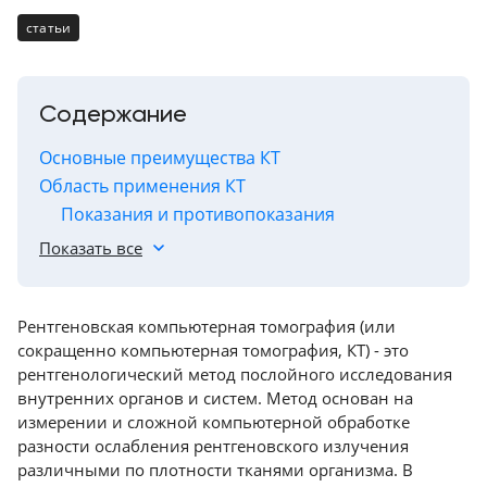
Консалтинг
статьи
Демозалы
Trade-
in
Доставка
и
Содержание
оплата
Основные преимущества КТ
Область применения КТ
Карьера
Показания и противопоказания
Принцип исследования на КТ
Отзывы
Показать все
о
Современные мультиспиральные
товарах
компьютерные томографы (МСКТ)
Рентгеновская компьютерная томография (или
Количество рядов детектора, каналов сбора
Контакты
сокращенно компьютерная томография, КТ) - это
данных и число получаемых срезов
рентгенологический метод послойного исследования
Ширина детектора и плюсы увеличения
внутренних органов и систем. Метод основан на
8
области исследования
(800)
измерении и сложной компьютерной обработке
Условное разделение области применения
500-
разности ослабления рентгеновского излучения
90-
КТ по количеству физических срезов
различными по плотности тканями организма. В
93