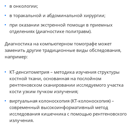
в онкологии;
3 место - Canon Aquilion ONE / PRISM Edition
2 место - Canon Aquilion ONE / GENESIS
в торакальной и абдоминальной хирургии;
Edition
при оказании экстренной помощи в приемных
1 место - Canon Aquilion Precision
отделениях (диагностике политравм).
ТОП аппаратов КТ для планирования лучевой
Диагностика на компьютерном томографе может
терапии в линейке Canon Medical Systems
заменить другие традиционные виды обследования,
Corporation
например:
2 место - Canon Aquilion LB
1 место - Canon Aquilion Exceed LB
КТ-денситометрия – методика изучения структуры
ТОП аппаратов КТ в линейке Siemens
костной ткани, основанная на послойном
Healthineers
рентгеновском сканировании исследуемого участка
6 место - Siemens Healthineers SOMATOM
кости узким пучком излучения;
go.Now
виртуальная колоноскопия (КТ-колоноскопия) –
5 место - Siemens Healthineers SOMATOM
современный высокоинформативный метод
исследования кишечника с помощью рентгеновского
go.Up
излучения.
4 место - Siemens Healthineers SOMATOM
go.All