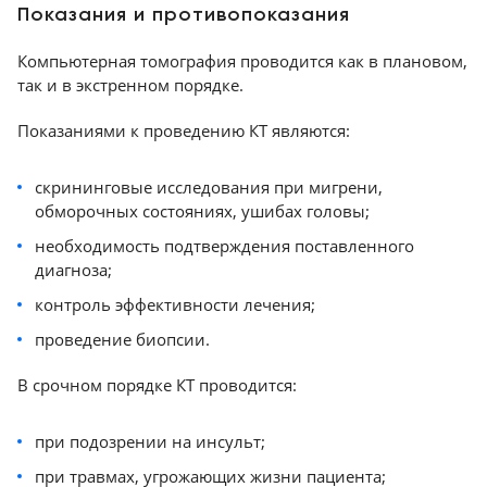
Показания и противопоказания
3 место - Siemens Healthineers SOMATOM
go.Top
Компьютерная томография проводится как в плановом,
2 место - Siemens Healthineers SOMATOM
так и в экстренном порядке.
X.cite
Показаниями к проведению КТ являются:
1 место - Siemens Healthineers SOMATOM
X.ceed
скрининговые исследования при мигрени,
ТОП двухтрубочных КТ в линейке Siemens
обморочных состояниях, ушибах головы;
Healthineers
2 место - Siemens Healthineers SOMATOM
необходимость подтверждения поставленного
диагноза;
Drive
1 место - Siemens Healthineers SOMATOM
контроль эффективности лечения;
Force
проведение биопсии.
ТОП аппаратов КТ для планирования лучевой
В срочном порядке КТ проводится:
терапии в линейке Siemens Healthineers
2 место - Siemens Healthineers SOMATOM
при подозрении на инсульт;
go.Sim
1 место - Siemens Healthineers SOMATOM
при травмах, угрожающих жизни пациента;