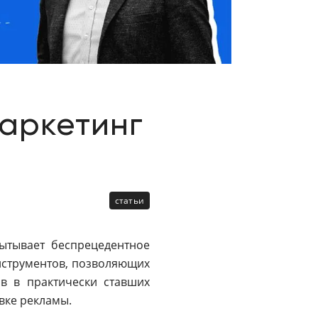
Цифровизация
медицинского
бизнеса
Консалтинг
Trade-
маркетинг
in
статьи
ытывает беспрецедентное
инструментов, позволяющих
ов в практически ставших
вке рекламы.