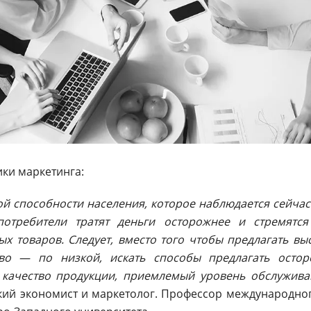
ики маркетинга:
й способности населения, которое наблюдается сейча
потребители тратят деньги осторожнее и стремятс
х товаров. Следует, вместо того чтобы предлагать в
во — по низкой, искать способы предлагать осто
 качество продукции, приемлемый уровень обслужива
кий экономист и маркетолог. Профессор международног