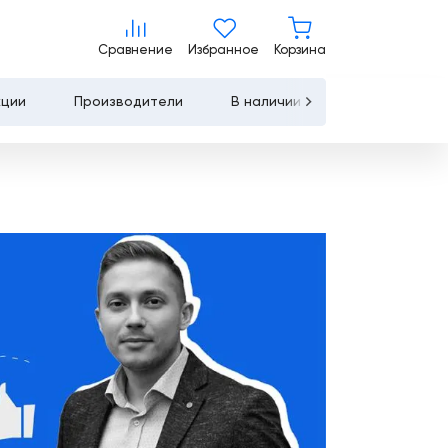
Сравнение
Избранное
Корзина
Сравнение
Избранное
Корзина
кции
Производители
В наличии
Контакты
Услуги
Лизинг
Льготное
кредитование
Сервисное
обслуживание
Обучение