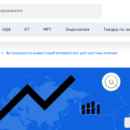
борудования
НДА
КТ
МРТ
Эндоскопия
Товары по а
Актуальность инвестиций в маркетинг для частных клиник