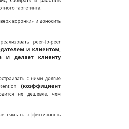
вис, собирать и работать
тного таргетинга.
верх воронки» и доносить
еализовать peer-to-peer
дателем и клиентом,
а и делает клиенту
остраивать с ними долгие
(коэффициент
etention
одится не дешевле, чем
е считать эффективность