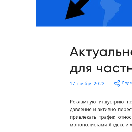
Отзывы о товарах
8 (800) 500-90-93
Краснодар
RU
EN
CN
AE
KG
Актуальн
для част
17 ноября 2022
Поде
Рекламную индустрию тр
давление и активно перес
привлекать трафик относ
монополистами Яндекс и V