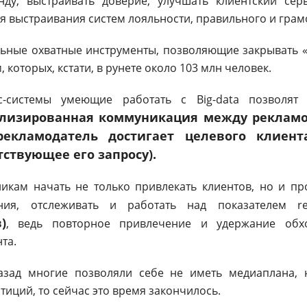
ду, выстраивать доверие, улучшать клиентский сер
я выстраивания систем лояльности, правильного и грамо
ьные охватные инструменты, позволяющие закрывать «
 которых, кстати, в рунете около 103 млн человек.
c-системы умеющие работать с Big-data позволят р
ализированная коммуникация между рекламо
рекламодатель достигает целевого клиент
ствующее его запросу).
икам начать не только привлекать клиентов, но и пр
ия, отслеживать и работать над показателем r
)
, ведь повторное привлечение и удержание обх
та.
азад многие позволяли себе не иметь медиаплана, н
тиций, то сейчас это время закончилось.