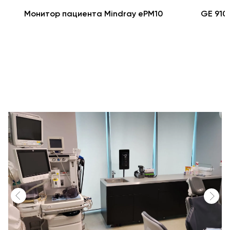
Монитор пациента Mindray ePM10
GE 910