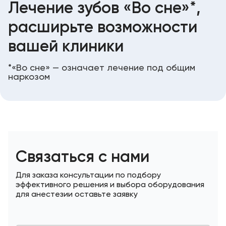
Консалтинг
Лечение зубов «Во сне»*‎,
Доставка
расширьте возможности
Trade-
и
in
оплата
вашей клиники
Карьера
*«Во сне» — означает лечение под общим
наркозом
Отзывы
о
товарах
Контакты
Связаться с нами
Для заказа консультации по подбору
эффективного решения и выбора оборудования
для анестезии оставьте заявку