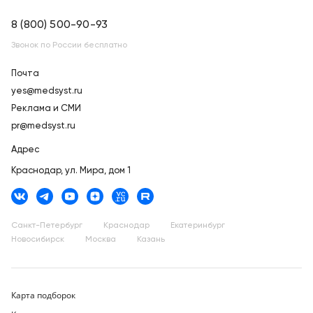
8 (800) 500-90-93
Звонок по России бесплатно
Почта
yes@medsyst.ru
Реклама и СМИ
pr@medsyst.ru
Адрес
Краснодар,
ул. Мира, дом 1
Санкт-Петербург
Краснодар
Екатеринбург
Новосибирск
Москва
Казань
Карта подборок