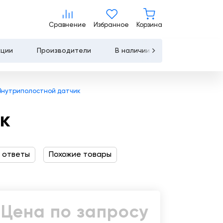
Цена по запросу
Сравнение
Избранное
Корзина
Сравнение
Избранное
Корзина
Запросить КП
Купить
кции
Производители
В наличии
Контакты
Услуги
 Внутриполостной датчик
Лизинг
ик
Льготное
кредитование
 ответы
Похожие товары
Сервисное
обслуживание
Обучение
Цена по запросу