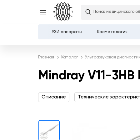
Поиск медицинского о
Mindray V11-3HB Внутр
УЗИ аппараты
Косметология
Каталог
Главная
Каталог
Ультразвуковая диагности
О компании
Mindray V11-3HB
Услуги
Описание
Технические характерис
Демозалы
Доставка и оплата
Карьера