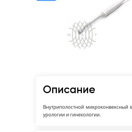
Отзывы о товарах
8 (800) 500-90-93
Краснодар
RU
EN
CN
AE
KG
Описание
Внутриполостной микроконвексный в
урологии и гинекологии.