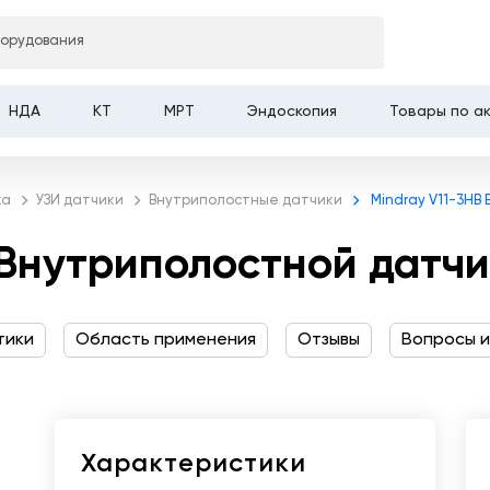
борудования
иполостной датчик
НДА
КТ
МРТ
Эндоскопия
Товары по а
ка
УЗИ датчики
Внутриполостные датчики
Mindray V11-3HB
 Внутриполостной датч
тики
Область применения
Отзывы
Вопросы и
Характеристики