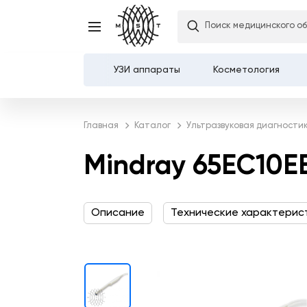
Поиск медицинского о
Mindray 65EC10EB ульт
УЗИ аппараты
Косметология
Каталог
Главная
Каталог
Ультразвуковая диагности
О компании
Mindray 65EC10E
Услуги
Описание
Технические характерис
Демозалы
Доставка и оплата
Карьера