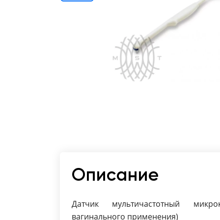
Отзывы о товарах
8 (800) 500-90-93
Краснодар
RU
EN
CN
AE
KG
Описание
Датчик мультичастотный микрок
вагинального применения)