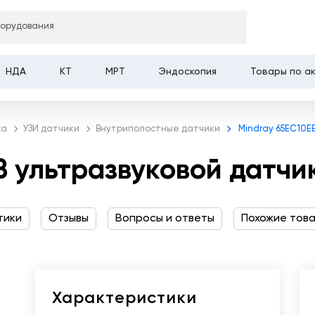
борудования
развуковой датчик
НДА
КТ
МРТ
Эндоскопия
Товары по а
ка
УЗИ датчики
Внутриполостные датчики
Mindray 65EC10EB
B ультразвуковой датчи
тики
Отзывы
Вопросы и ответы
Похожие тов
Характеристики