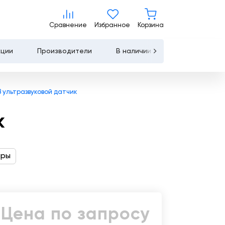
Цена по запросу
Сравнение
Избранное
Корзина
Сравнение
Избранное
Корзина
Запросить КП
Купить
кции
Производители
В наличии
Контакты
Услуги
 ультразвуковой датчик
Лизинг
к
Льготное
кредитование
ары
Сервисное
обслуживание
Обучение
Цена по запросу