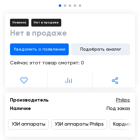
Консалтинг
Демозалы
Trade-
in
Новинка
Нет в продаже
Доставка
и
Нет в продаже
оплата
Уведомить о появлении
Подобрать аналог
Карьера
Сейчас этот товар смотрят:
0
Отзывы
о
товарах
Контакты
Производитель
Philips
Наличие
Под заказ
8
(800)
УЗИ аппараты
УЗИ аппараты Philips
Кардиолог
500-
90-
93