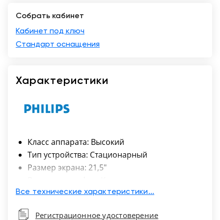
Собрать кабинет
Краснодар
Кабинет под ключ
Стандарт оснащения
Характеристики
Класс аппарата: Высокий
Тип устройства: Стационарный
Размер экрана: 21,5"
Вид эластографии: Компресионная
Количество активных разъемов для
Все технические характеристики...
датчиков: 4
Регистрационное удостоверение
ПО для выполнения 4D-визуализации;