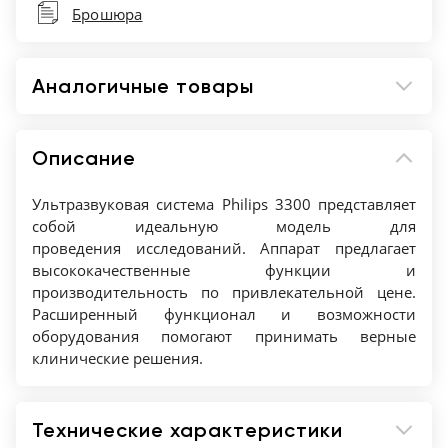
Брошюра
Анатомический M-режим;
Тканевый доплер (TDI);
Опция High Q - функция автоматического
Аналогичные товары
анализа доплеровского анализа;
Режим панорамной визуализации;
Технология улучшенной визуализации иглы;
Описание
Автоматическое измерение толщины
Ультразвуковая система Philips 3300 представляет
комплекса интима-медиа;
собой идеальную модель для
Автоматизическое измерение толщины
проведения исследований. Аппарат предлагает
воротникового пространства;
высококачественные функции и
Автоматический подсчет фолликулов;
производительность по привлекательной цене.
Автоматическое измерение биометрических
Расширенный функционал и возможности
показателей плода Fetal Biometry Assist;
оборудования помогают принимать верные
клинические решения.
Автоматический расчет EF фракции выброса.
Технические характеристики