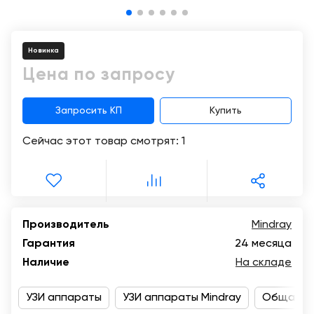
Консалтинг
Демозалы
Trade-
in
Новинка
Доставка
и
Цена по запросу
оплата
Запросить КП
Купить
Карьера
Сейчас этот товар смотрят:
1
Отзывы
о
товарах
Контакты
Производитель
Mindray
Гарантия
24 месяца
8
Наличие
На складе
(800)
500-
90-
УЗИ аппараты
УЗИ аппараты Mindray
Общая ди
93