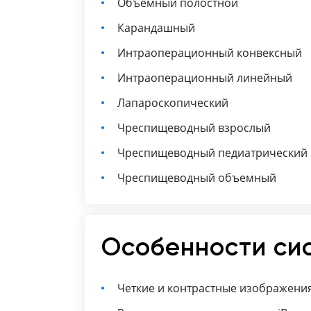
Объемный полостной
Карандашный
Интраоперационный конвексный
Интраоперационный линейный
Лапароскопический
Чреспищеводный взрослый
Чреспищеводный педиатрический
Чреспищеводный объемный
Особенности си
Четкие и контрастные изображени