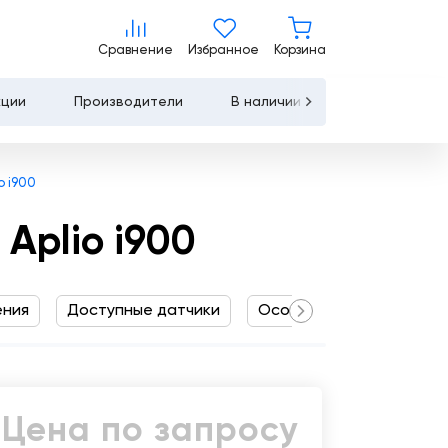
Цена по запросу
Сравнение
Избранное
Корзина
Сравнение
Избранное
Корзина
Запросить КП
Купить
кции
Производители
В наличии
Контакты
Услуги
o i900
Лизинг
Aplio i900
Льготное
кредитование
ения
Доступные датчики
Особенности системы
Сервисное
обслуживание
Обучение
Цена по запросу