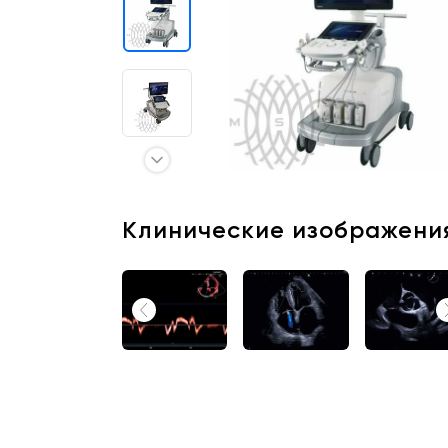
Отзывы о товарах
8 (800) 500-90-93
Краснодар
RU
EN
CN
AE
KG
Клинические изображени