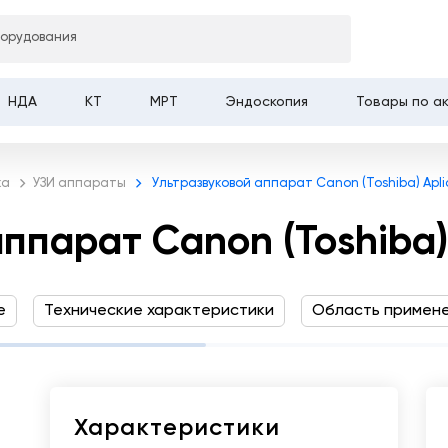
борудования
 Canon (Toshiba) Aplio i900
НДА
КТ
МРТ
Эндоскопия
Товары по а
ка
УЗИ аппараты
Ультразвуковой аппарат Canon (Toshiba) Apli
ппарат Canon (Toshiba) 
е
Технические характеристики
Область примен
Характеристики