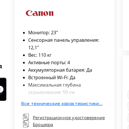
Монитор: 23"
Сенсорная панель управления:
12,1"
Вес: 110 кг
Активные порты: 4
я
Аккумуляторная батарея: Да
Встроенный Wi-Fi: Да
Максимальная глубина
сканирования: 50 см
Высокоплотные датчики: Да
Все технические характеристики...
Монокристальные датчики: Да
Матричные 1.5D датчики: Да
Регистрационное удостоверение
Матричные 2D датчики: Да
Брошюра