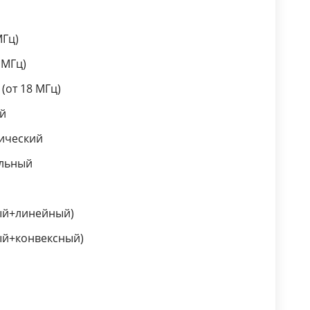
МГц)
 МГц)
(от 18 МГц)
й
ический
альный
ый+линейный)
ый+конвексный)