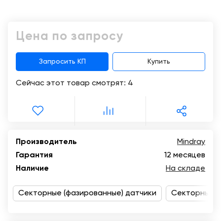
Консалтинг
Демозалы
Trade-
Цена по запросу
in
Доставка
и
оплата
Запросить КП
Купить
Сейчас этот товар смотрят:
4
Карьера
Отзывы
о
товарах
Производитель
Mindray
Гарантия
12 месяцев
Контакты
Наличие
На складе
8
(800)
Секторные (фазированные) датчики
Секторные (
500-
90-
93