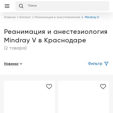
Избранное
Сравнение
Корзина
слуги
Главная
Каталог
Реанимация и анестезиология
Mindray V
равнение
Корзина
Лизинг
Клиника
Реанимация и анестезиология
под
Mindray V в Краснодаре
ключ
Льготное
Готовый
кредитование
(2 товара)
кабинет
под
ваш
Сервисное
запрос
Новинки
Фильтр
Подробнее
обслуживание
Обучение
Каталог
Цифровизация
О
медицинского
компании
бизнеса
Услуги