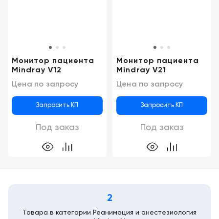
Консалтинг
Демозалы
Trade-
in
Доставка
и
Монитор пациента
Монитор пациента
оплата
Mindray V12
Mindray V21
Цена по запросу
Цена по запросу
Карьера
Запросить КП
Запросить КП
Отзывы
о
Под заказ
Под заказ
товарах
Контакты
8
(800)
2
500-
90-
Товара в категории Реанимация и анестезиология
93