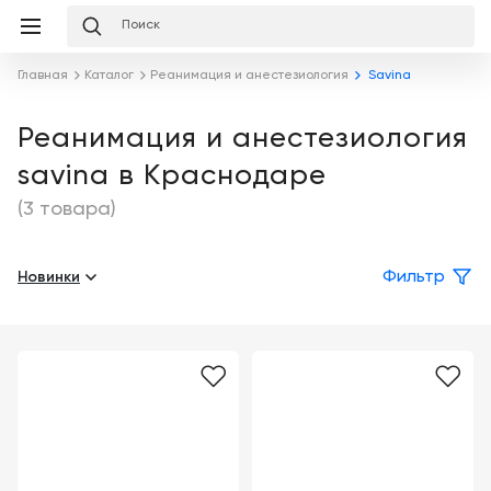
Избранное
Сравнение
Корзина
слуги
Главная
Каталог
Реанимация и анестезиология
Savina
равнение
Корзина
Лизинг
Клиника
Реанимация и анестезиология
под
savina в Краснодаре
ключ
Льготное
Готовый
кредитование
(3 товара)
кабинет
под
ваш
Сервисное
запрос
Новинки
Фильтр
Подробнее
обслуживание
Обучение
Каталог
Цифровизация
О
медицинского
компании
бизнеса
Услуги