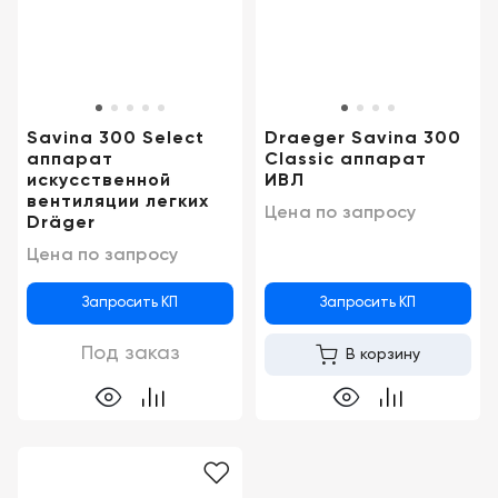
Консалтинг
Демозалы
Trade-
in
Доставка
и
Savina 300 Select
Draeger Savina 300
оплата
аппарат
Classic аппарат
искусственной
ИВЛ
Карьера
вентиляции легких
Цена по запросу
Dräger
Отзывы
Цена по запросу
о
товарах
Запросить КП
Запросить КП
Контакты
Под заказ
В корзину
8
(800)
500-
90-
93