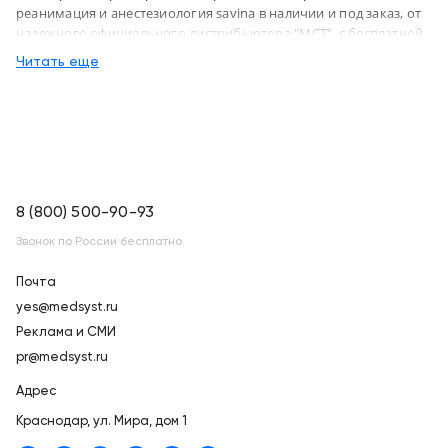
реанимация и анестезиология savina в наличии и под заказ, от
надежного официального дистрибьютора "МСТ", с бесплатной
доставкой в город Краснодар и по всей России
Читать еще
8 (800) 500-90-93
Звонок по России бесплатно
Почта
yes@medsyst.ru
Реклама и СМИ
pr@medsyst.ru
Адрес
Краснодар,
ул. Мира, дом 1