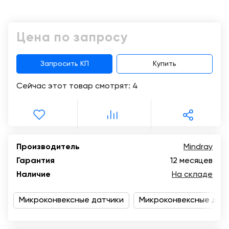
Консалтинг
Демозалы
Trade-
Цена по запросу
in
Доставка
и
оплата
Запросить КП
Купить
Сейчас этот товар смотрят:
4
Карьера
Отзывы
о
товарах
Производитель
Mindray
Гарантия
12 месяцев
Контакты
Наличие
На складе
8
(800)
Микроконвексные датчики
Микроконвексные датч
500-
90-
93