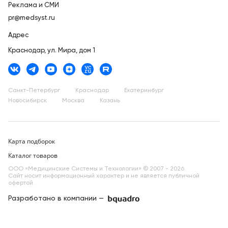
Реклама и СМИ
pr@medsyst.ru
Адрес
Краснодар,
ул. Мира, дом 1
Санкт-Петербург
Краснодар
Екатеринбург
Новосибирск
Москва
Казань
Карта подборок
Каталог товаров
ООО «Медицинские Системы и Технологии» © 2007 - 2026.
Сайт носит информационный характер и не является публичной
офертой.
Разработано в компании —
dev