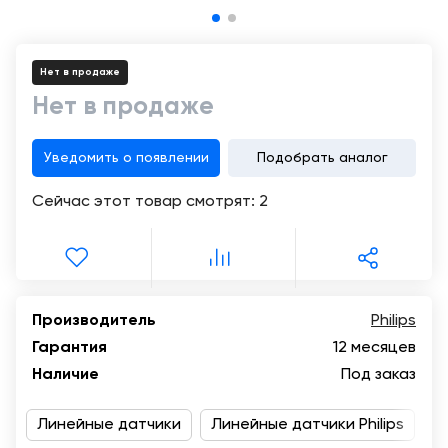
Консалтинг
Демозалы
Trade-
in
Нет в продаже
Доставка
и
Нет в продаже
оплата
Уведомить о появлении
Подобрать аналог
Карьера
Сейчас этот товар смотрят:
2
Отзывы
о
товарах
Контакты
Производитель
Philips
Гарантия
12 месяцев
8
Наличие
Под заказ
(800)
500-
90-
Линейные датчики
Линейные датчики Philips
Д
93