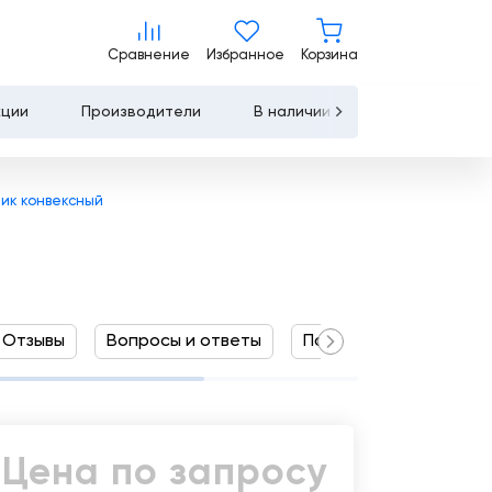
Цена по запросу
Сравнение
Избранное
Корзина
Сравнение
Избранное
Корзина
Запросить КП
Купить
кции
Производители
В наличии
Контакты
Услуги
чик конвексный
Лизинг
Льготное
кредитование
Отзывы
Вопросы и ответы
Похожие товары
Сервисное
обслуживание
Обучение
Цена по запросу