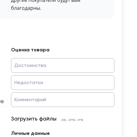
другие покупатели будут вам
благодарны.
Оценка товара
Достоинства
Недостатки
Комментарий
ев
Загрузить файлы
.jpg, .jpeg, .png
Личные данные