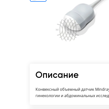
Отзывы о товарах
8 (800) 500-90-93
Краснодар
RU
EN
CN
AE
KG
Описание
Конвексный объемный датчик Mindray
гинекологии и абдоминальных исслед