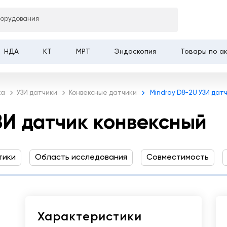
борудования
чик конвексный
НДА
КТ
МРТ
Эндоскопия
Товары по а
ка
УЗИ датчики
Конвексные датчики
Mindray D8-2U УЗИ дат
ЗИ датчик конвексный
тики
Область исследования
Совместимость
Характеристики