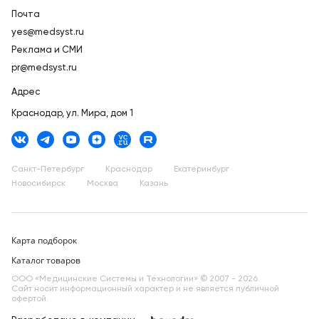
Почта
yes@medsyst.ru
Реклама и СМИ
pr@medsyst.ru
Адрес
Краснодар,
ул. Мира, дом 1
Санкт-Петербург
Краснодар
Екатеринбург
Новосибирск
Москва
Казань
Карта подборок
Каталог товаров
ООО «Медицинские Системы и Технологии» © 2007 - 2026.
Сайт носит информационный характер и не является публичной
офертой.