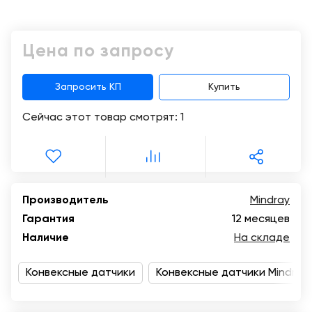
Консалтинг
Демозалы
Trade-
Цена по запросу
in
Доставка
и
оплата
Запросить КП
Купить
Сейчас этот товар смотрят:
1
Карьера
Отзывы
о
товарах
Производитель
Mindray
Гарантия
12 месяцев
Контакты
Наличие
На складе
8
(800)
Конвексные датчики
Конвексные датчики Mindray
500-
90-
93