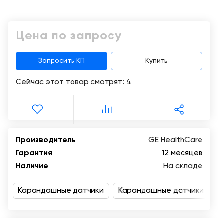
Консалтинг
Демозалы
Trade-
Цена по запросу
in
Доставка
и
оплата
Запросить КП
Купить
Сейчас этот товар смотрят:
4
Карьера
Отзывы
о
товарах
Производитель
GE HealthCare
Гарантия
12 месяцев
Контакты
Наличие
На складе
8
(800)
Карандашные датчики
Карандашные датчики GE 
500-
90-
93