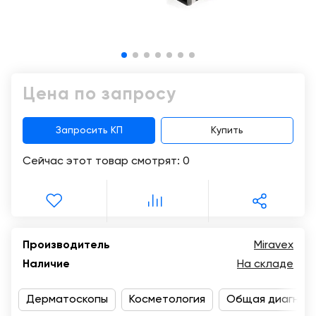
Консалтинг
Демозалы
Trade-
in
Доставка
и
оплата
Цена по запросу
Карьера
Запросить КП
Купить
Отзывы
Сейчас этот товар смотрят:
0
о
товарах
Контакты
Производитель
Miravex
8
Наличие
На складе
(800)
500-
90-
Дерматоскопы
Косметология
Общая диагнос
93