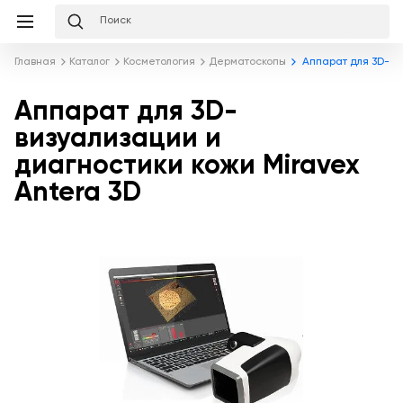
Избранное
Сравнение
Корзина
слуги
Главная
Каталог
Косметология
Дерматоскопы
Аппарат для 3D-виз
равнение
Корзина
Лизинг
Аппарат для 3D-
Клиника
под
визуализации и
ключ
Льготное
диагностики кожи Miravex
Готовый
кредитование
кабинет
Antera 3D
под
ваш
Сервисное
запрос
Подробнее
обслуживание
Обучение
Каталог
Цифровизация
О
медицинского
компании
бизнеса
Услуги