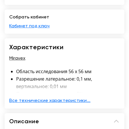
Краснодар
Собрать кабинет
Кабинет под ключ
Характеристики
Miravex
Область исследования 56 х 56 мм
Разрешение латеральное: 0,1 мм,
вертикальное: 0,01 мм
Погрешность измерения ±5%
Вес: 0,5 кг
Все технические характеристики...
Электропитание: 110-240 В / 50-60 Гц
Потребляемая энергия: 1,4 ВА – 6,2 ВА
Описание