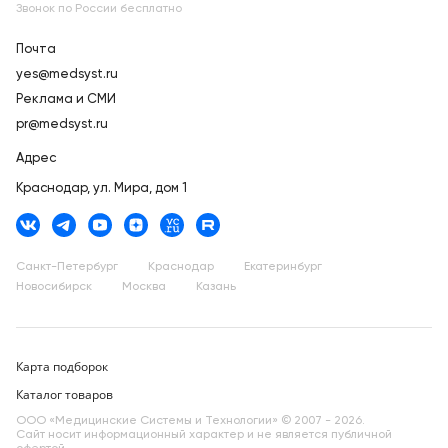
Звонок по России бесплатно
Почта
yes@medsyst.ru
Реклама и СМИ
pr@medsyst.ru
Адрес
Краснодар,
ул. Мира, дом 1
Санкт-Петербург
Краснодар
Екатеринбург
Новосибирск
Москва
Казань
Карта подборок
Каталог товаров
ООО «Медицинские Системы и Технологии» © 2007 - 2026.
Сайт носит информационный характер и не является публичной