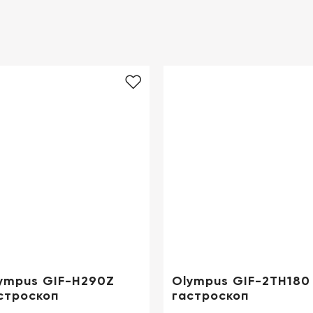
 производит эндоскопы с высокой точностью визуализац
а процедур. Оборудование компании ценится в ведущих к
 использовании.
ympus GIF-H290Z
Olympus GIF-2TH180
строскоп
гастроскоп