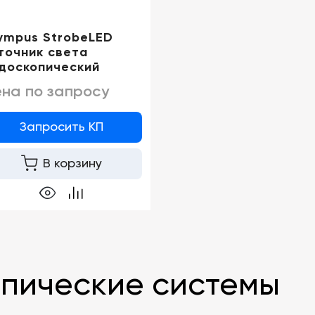
ympus StrobeLED
точник света
доскопический
на по запросу
Запросить КП
В корзину
пические системы