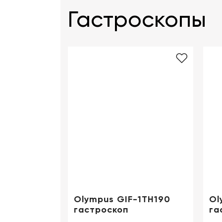
Постоянно внедряя инновации, Olympus
Гастроскопы
повышения качества диагностики и ход
всему миру за надежность и удобство в
Olympus GIF-1TH190
Ol
гастроскоп
га