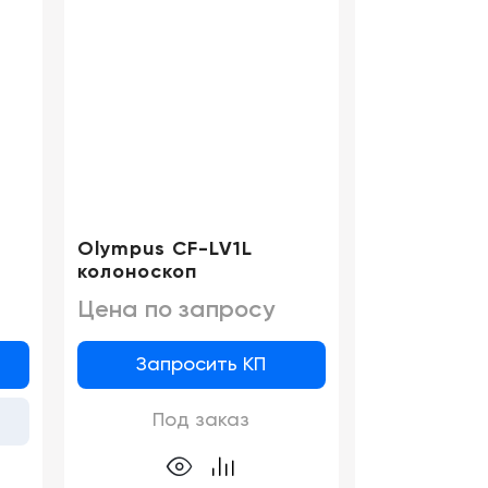
Olympus CF-LV1L
Olympus P
колоноскоп
колоноско
Цена по запросу
Цена по 
Запросить КП
Запро
Под заказ
В