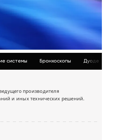
Цифровизация
медицинского
бизнеса
Консалтинг
Trade-
in
ие системы
Бронхоскопы
Дуоденоскопы
Ви
 ведущего производителя
аний и иных технических решений.
 используемого в гастроэнтерологии,
и и минимально инвазивном лечении
 пациентов без ущерба для качества