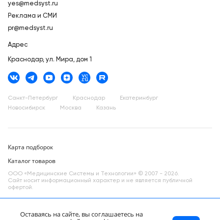
yes@medsyst.ru
Реклама и СМИ
pr@medsyst.ru
Адрес
Краснодар,
ул. Мира, дом 1
Санкт-Петербург
Краснодар
Екатеринбург
Новосибирск
Москва
Казань
Карта подборок
Каталог товаров
ООО «Медицинские Системы и Технологии» © 2007 - 2026.
Сайт носит информационный характер и не является публичной
офертой.
Разработано в компании —
dev
Оставаясь на сайте, вы соглашаетесь на