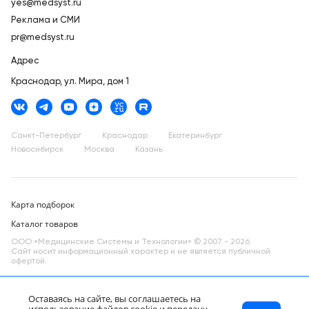
yes@medsyst.ru
Реклама и СМИ
pr@medsyst.ru
Адрес
Краснодар,
ул. Мира, дом 1
Санкт-Петербург
Краснодар
Екатеринбург
Новосибирск
Москва
Казань
Карта подборок
Каталог товаров
ООО «Медицинские Системы и Технологии» © 2007 - 2026.
Сайт носит информационный характер и не является публичной
офертой.
Разработано в компании —
dev
Оставаясь на сайте, вы соглашаетесь на