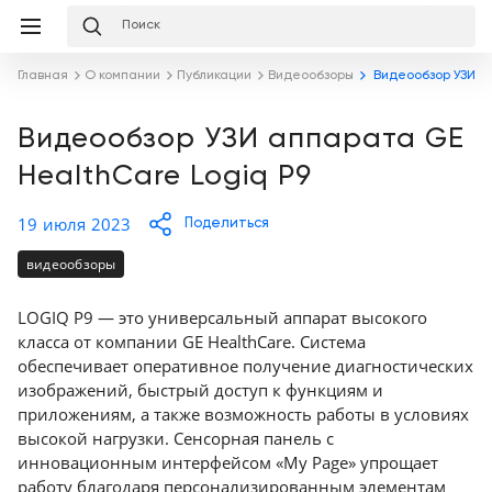
Избранное
Сравнение
Корзина
слуги
Главная
О компании
Публикации
Видеообзоры
Видеообзор УЗИ ап
равнение
Корзина
Лизинг
Клиника
Видеообзор УЗИ аппарата GE
под
HealthCare Logiq P9
ключ
Льготное
Готовый
кредитование
кабинет
19 июля 2023
Поделиться
под
ваш
Сервисное
запрос
видеообзоры
Подробнее
обслуживание
LOGIQ P9 — это универсальный аппарат высокого
Обучение
класса от компании GE HealthCare. Система
Каталог
обеспечивает оперативное получение диагностических
изображений, быстрый доступ к функциям и
Цифровизация
О
приложениям, а также возможность работы в условиях
медицинского
компании
высокой нагрузки. Сенсорная панель с
бизнеса
инновационным интерфейсом «My Page» упрощает
Услуги
работу благодаря персонализированным элементам