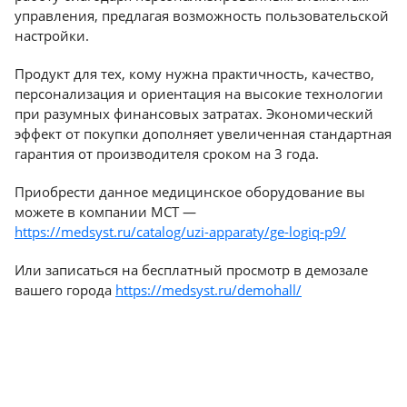
Консалтинг
управления, предлагая возможность пользовательской
Демозалы
настройки.
Trade-
in
Продукт для тех, кому нужна практичность, качество,
Доставка
персонализация и ориентация на высокие технологии
и
при разумных финансовых затратах. Экономический
оплата
эффект от покупки дополняет увеличенная стандартная
гарантия от производителя сроком на 3 года.
Карьера
Приобрести данное медицинское оборудование вы
Отзывы
можете в компании МСТ —
о
https://medsyst.ru/catalog/uzi-apparaty/ge-logiq-p9/
товарах
Или записаться на бесплатный просмотр в демозале
Контакты
вашего города
https://medsyst.ru/demohall/
8
(800)
500-
90-
93